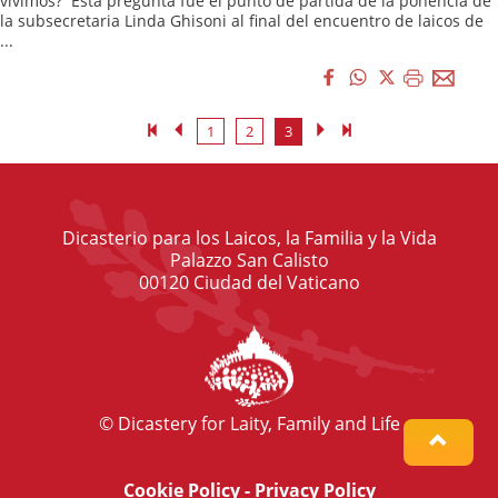
vivimos? Esta pregunta fue el punto de partida de la ponencia de
la subsecretaria Linda Ghisoni al final del encuentro de laicos de
...
1
2
3
Dicasterio para los Laicos, la Familia y la Vida
Palazzo San Calisto
00120 Ciudad del Vaticano
© Dicastery for Laity, Family and Life
Cookie Policy
-
Privacy Policy