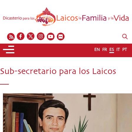
EN
FR
ES
IT
PT
Sub-secretario para los Laicos