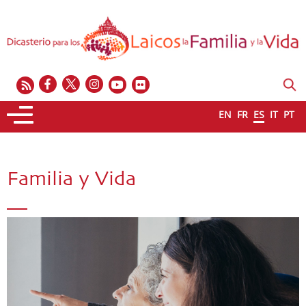
EN
FR
ES
IT
PT
Familia y Vida