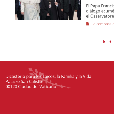
El Papa Franci
diálogo ecumén
el Osservator
La compassion
Dicasterio para los Laicos, la Familia y la Vida
Palazzo San Calisto
00120 Ciudad del Vaticano