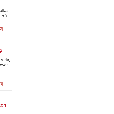
allas
será
9
 Vida,
uevos
con