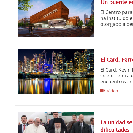
Un puente en
El Centro para
ha instituido 
otorgado a per
El Card. Far
El Card. Kevin 
se encuentra 
encuentros con
Video
La unidad se 
dificultades