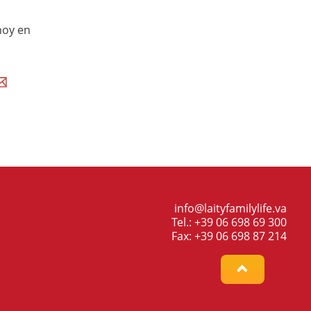
hoy en
info@laityfamilylife.va
Tel.: +39 06 698 69 300
Fax: +39 06 698 87 214