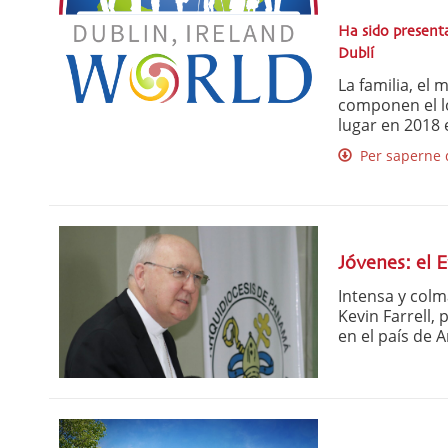
Ha sido present
Dublí
La familia, el 
componen el l
lugar en 2018 e
Per saperne d
Jóvenes: el 
Intensa y colm
Kevin Farrell, 
en el país de A