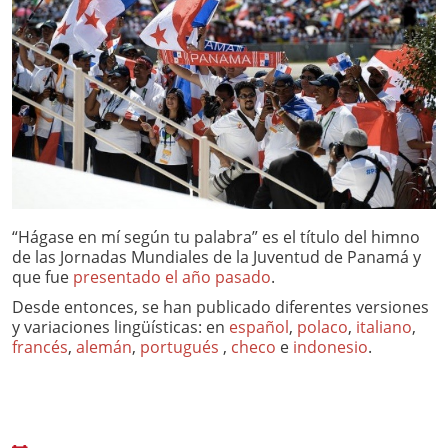
“Hágase en mí según tu palabra” es el título del himno
de las Jornadas Mundiales de la Juventud de Panamá y
que fue
presentado el año pasado
.
Desde entonces, se han publicado diferentes versiones
y variaciones lingüísticas: en
español
,
polaco
,
italiano
,
francés
,
alemán
,
portugués
,
checo
e
indonesio
.