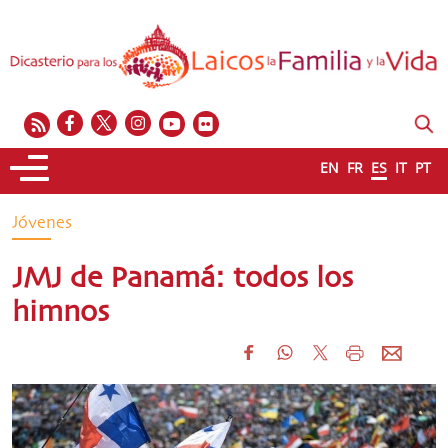
EN
FR
ES
IT
PT
Jóvenes
JMJ de Panamá: todos los
himnos