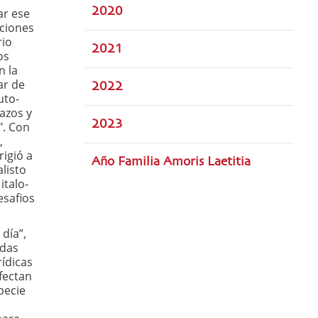
2020
ar ese
aciones
rio
2021
os
n la
ar de
2022
uto-
lazos y
2023
". Con
,
rigió a
Año Familia Amoris Laetitia
listo
italo-
esafios
día”,
adas
rídicas
fectan
pecie