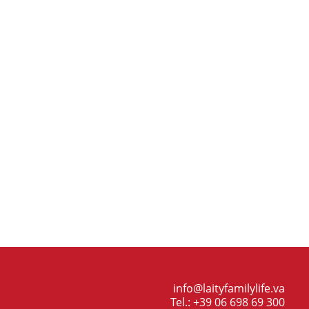
info@laityfamilylife.va
Tel.: +39 06 698 69 300