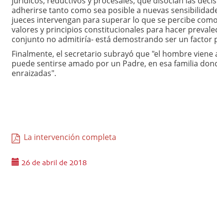
jurídicos, reductivos y procesales, que disocian las deci
adherirse tanto como sea posible a nuevas sensibilidade
jueces intervengan para superar lo que se percibe como l
valores y principios constitucionales para hacer preval
conjunto no admitiría- está demostrando ser un factor pe
Finalmente, el secretario subrayó que "el hombre viene 
puede sentirse amado por un Padre, en esa familia dond
enraizadas".
La intervención completa
26 de abril de 2018