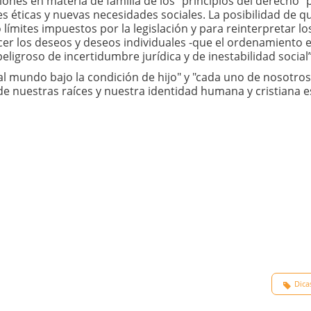
siones en materia de familia de los "principios del derecho" 
s éticas y nuevas necesidades sociales. La posibilidad de q
ímites impuestos por la legislación y para reinterpretar lo
ecer los deseos y deseos individuales -que el ordenamiento 
ligroso de incertidumbre jurídica y de inestabilidad social”
al mundo bajo la condición de hijo" y "cada uno de nosotros
e nuestras raíces y nuestra identidad humana y cristiana e
Dica