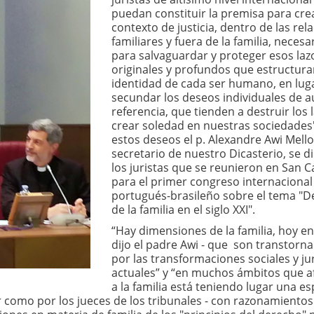
puedan constituir la premisa para cre
contexto de justicia, dentro de las rel
familiares y fuera de la familia, necesa
para salvaguardar y proteger esos laz
originales y profundos que estructura
identidad de cada ser humano, en lug
secundar los deseos individuales de a
referencia, que tienden a destruir los 
crear soledad en nuestras sociedades
estos deseos el p. Alexandre Awi Mello
secretario de nuestro Dicasterio, se di
los juristas que se reunieron en San Ca
para el primer congreso internacional 
portugués-brasileño sobre el tema "D
de la familia en el siglo XXI".
“Hay dimensiones de la familia, hoy en 
dijo el padre Awi - que son transtorn
por las transformaciones sociales y ju
actuales” y “en muchos ámbitos que a
a la familia está teniendo lugar una es
dor como por los jueces de los tribunales - con razonamientos