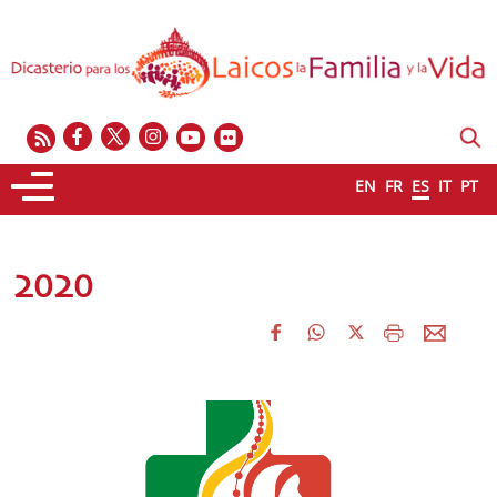
EN
FR
ES
IT
PT
2020