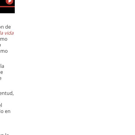
ón de
a vida
ismo
a
como
la
de
e
ventud,
l
do en