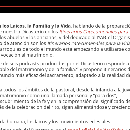
 los Laicos, la Familia y la Vida
, hablando de la preparaci
e nuestro Dicasterio en los
Itinerarios Catecumenales para l
os abuelos y los ancianos, y del dedicado al IYAB, el Organ
ro de atención son los
Itinerarios catecumenales para la vid
arroquias de todo el mundo está empezando a utilizarse 
 vocación al matrimonio.
rie de seis podcasts producidos por el Dicasterio responde a 
ble del matrimonio y de la familia?” y propone itinerarios 
nuncio más eficaz del sacramento, adaptado a la realidad d
todos los ámbitos de la pastoral, desde la infancia a la ju
l matrimonio como una llamada personal y “para dos”,
scubrimiento de la fe y en la comprensión del significado de
de la celebración del rito, sigan alimentándose y crecien
da humana, los laicos y los movimientos eclesiales.