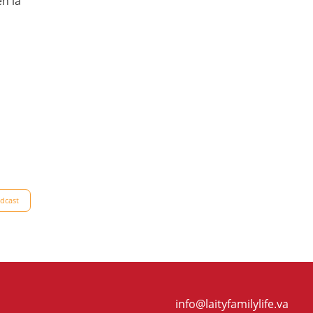
en la
dcast
info@laityfamilylife.va