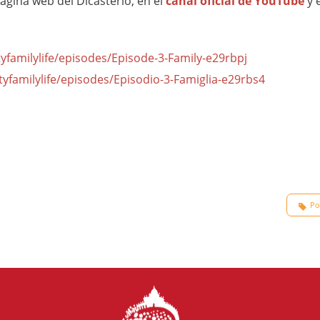
ágina web del Dicasterio, en el
canal oficial de YouTube
y 
yfamilylife/episodes/Episode-3-Family-e29rbpj
tyfamilylife/episodes/Episodio-3-Famiglia-e29rbs4
Po