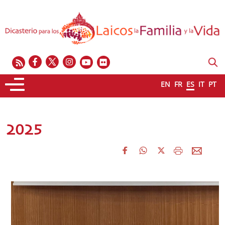
EN
FR
ES
IT
PT
2025