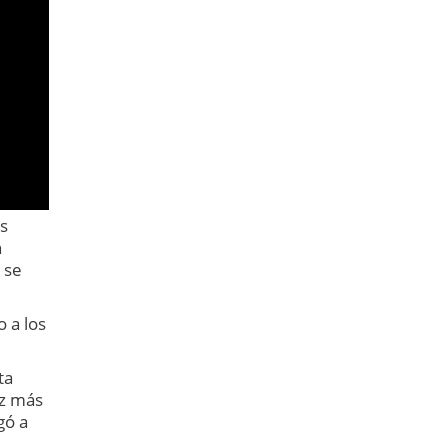
os
n
 se
 a los
ta
ez más
gó a