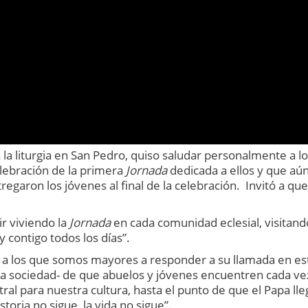
 la liturgia en San Pedro, quiso saludar personalmente a l
elebración de la primera
Jornada
dedicada a ellos y que aú
regaron los jóvenes al final de la celebración. Invitó a que
r viviendo la
Jornada
en cada comunidad eclesial, visitando
 contigo todos los días”.
á a los que somos mayores a responder a su llamada en es
da la sociedad- de que abuelos y jóvenes encuentren cada v
al para nuestra cultura, hasta el punto de que el Papa lle
storia no sigue, la vida no sigue”.