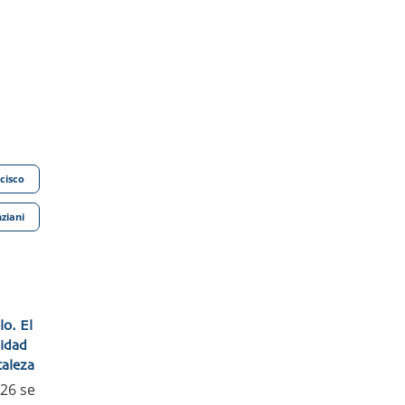
cisco
ziani
lo. El
lidad
taleza
026 se