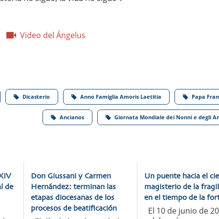
Video del Ángelus
Dicasterio
Anno Famiglia Amoris Laetitia
Papa Fran
Ancianos
Giornata Mondiale dei Nonni e degli An
XIV
Don Giussani y Carmen
Un puente hacia el cie
l de
Hernández: terminan las
magisterio de la fragi
etapas diocesanas de los
en el tiempo de la for
procesos de beatificación
El 10 de junio de 2