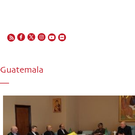
EN
FR
ES
IT
PT
Guatemala