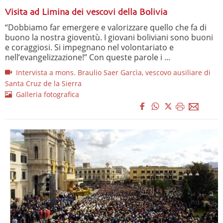
Visita ad Limina dei vescovi della Bolivia
“Dobbiamo far emergere e valorizzare quello che fa di
buono la nostra gioventù. I giovani boliviani sono buoni
e coraggiosi. Si impegnano nel volontariato e
nell’evangelizzazione!” Con queste parole i ...
Intervista a mons. Braulio Saer Garcìa, vescovo ausiliare di
Santa Cruz de la Sierra
Galleria fotografica