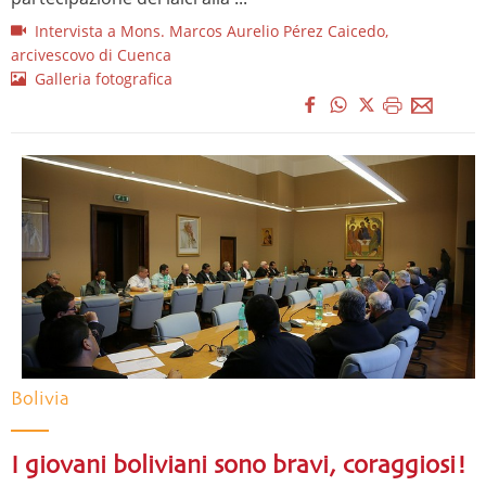
Intervista a Mons. Marcos Aurelio Pérez Caicedo,
arcivescovo di Cuenca
Galleria fotografica
Bolivia
I giovani boliviani sono bravi, coraggiosi!