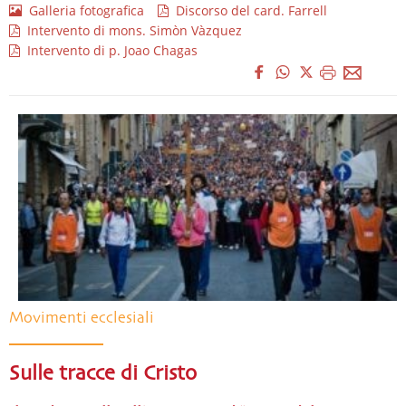
Galleria fotografica
Discorso del card. Farrell
Intervento di mons. Simòn Vàzquez
Intervento di p. Joao Chagas
Movimenti ecclesiali
Sulle tracce di Cristo