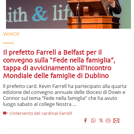
WMOF
Il prefetto Farrell a Belfast per il
convegno sulla “Fede nella famiglia”,
tappa di avvicinamento all’Incontro
Mondiale delle famiglie di Dublino
Il prefetto card. Kevin Farrell ha partecipato alla quarta
edizione del convegno annuale delle diocesi di Down e
Connor sul tema “Fede nella famiglia” che ha avuto
luogo sabato al college Nostra ...
L'intervento del cardinal Farrell