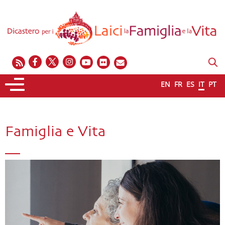
EN
FR
ES
IT
PT
Famiglia e Vita