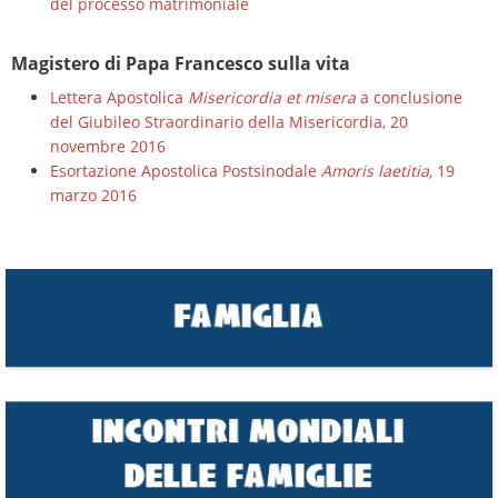
del processo matrimoniale
Magistero di Papa Francesco sulla vita
Lettera Apostolica
Misericordia et misera
a conclusione
del Giubileo Straordinario della Misericordia, 20
novembre 2016
Esortazione Apostolica Postsinodale
Amoris laetitia,
19
marzo 2016