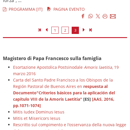
forza", ...
PROGRAMMA [IT]
PAGINA EVENTO
1
2
3
Magistero di Papa Francesco sulla famiglia
Esortazione Apostolica Postsinodale
Amoris laetitia,
19
marzo 2016
Carta del Santo Padre Francisco a los Obispos de la
Región Pastoral de Buenos Aires en
respuesta al
Documento"Criterios básicos para la aplicación del
capítulo VIII de la Amoris Laetitia"
[ES]
[AAS, 2016,
pp.1071-1074]
Mitis Iudex Dominus Iesus
Mitis et Misericors Iesus
Rescritto sul compimento e l'osservanza della nuova legge