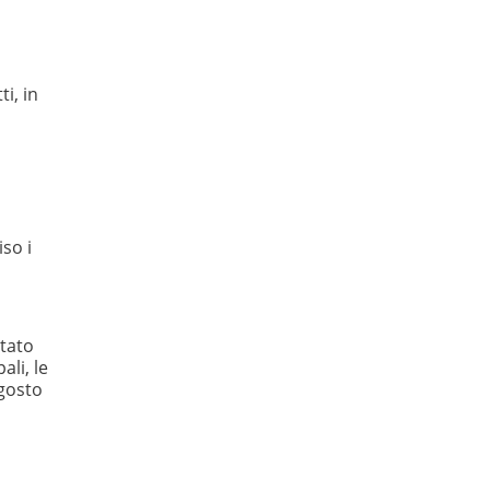
i, in
so i
itato
li, le
agosto