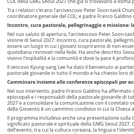
COL della GMG Seoul 2027 che già si trovavano a Roma pe
Tra i relatori c'erano l'arcivescovo Peter Soon-taick Chu
coordinatore generale del COL; e padre Franco Galdino dell
Incontro, cura pastorale, pellegrinaggio e missione: 
Nel suo saluto di apertura, l'arcivescovo Peter Soon-ta
visione di Seoul 2027: incontro, cura pastorale, pelleg
essere un luogo in cui i giovani scopriranno di non essere
quotidiana rinnovati nella fede. Ha anche descritto Seoul
vivono l'ospitalità e la comunità e dove la pace è profo
Il vescovo Kyung-sang Lee ha dato il benvenuto ai partec
pastorale giovanile in tutto il mondo e ha chiesto loro d
Camminare insieme alle conferenze episcopali per ac
Nel suo intervento, padre Franco Galdino ha affermato c
episcopali e i responsabili della pastorale giovanile di
2027 e a consolidare la comunicazione con il comitato o
della Gioventù è un cammino condiviso in cui la Chiesa a
Il programma includeva anche una presentazione sulla Ch
significato pastorale e spirituale della GMG Seoul 2027. G
dell'evento, tra cui la cultura coreana, la lingua e l'ide