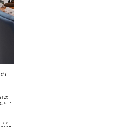
i i
marzo
glia e
i del