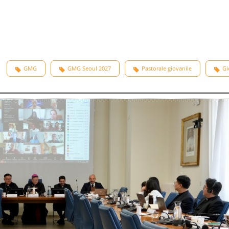
GMG
GMG Seoul 2027
Pastorale giovanile
Gi