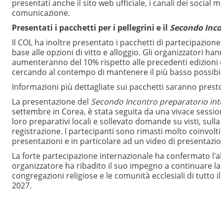
presentati anche il sito web ufficiale, i canali dei social 
comunicazione.
Presentati i pacchetti per i pellegrini e il
Secondo Inco
Il COL ha inoltre presentato i pacchetti di partecipazione p
base alle opzioni di vitto e alloggio. Gli organizzatori h
aumenteranno del 10% rispetto alle precedenti edizioni de
cercando al contempo di mantenere il più basso possibile 
Informazioni più dettagliate sui pacchetti saranno prest
La presentazione del
Secondo Incontro preparatorio int
settembre in Corea, è stata seguita da una vivace sessio
loro preparativi locali e sollevato domande su visti, sulla
registrazione. I partecipanti sono rimasti molto coinvol
presentazioni e in particolare ad un video di presentaz
La forte partecipazione internazionale ha confermato l'al
organizzatore ha ribadito il suo impegno a continuare la
congregazioni religiose e le comunità ecclesiali di tutt
2027.