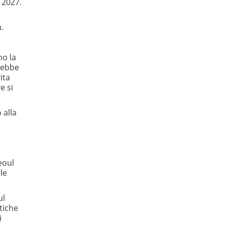
l 2027.
.
no la
rebbe
ita
e si
 alla
eoul
le
ul
tiche
i