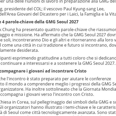
r una delle riunioni di lavoro in preparazione alla GMG de
ng, presidente del COL; il vescovo Paul Kyung-sang Lee,
'Area Giovani del Dicastero per i Laici, la Famiglia e la Vita
le 4 parole-chiave della GMG Seoul 2027
ick Chung ha presentato quattro parole-chiave che riassumo
rinaggio e missione. Ha affermato che la GMG Seoul 2027 dov
 soli, incontreranno Dio e gli altri e ritorneranno alla loro v
 come una città in cui tradizione e futuro si incontrano, dov
ndamente desiderata.
ipanti esprimendo gratitudine a tutti coloro che si dedicano
i continuare a interessarsi e a sostenere la GMG Seoul 2027.
compagnare i giovani ad incontrare Cristo
he l'incontro è stato preparato per aiutare le conferenze
 tutto il mondo a comprendere meglio i progressi della GMG S
rganizzatore. Ha inoltre sottolineato che la Giornata Mondia
ccompagna i giovani verso l'incontro con Cristo.
iesa in Corea, sul pellegrinaggio dei simboli della GMG e s
li organizzatori hanno illustrato i temi-chiave e le caratteris
ntità di Seoul come città tecnologicamente avanzata. Sono stat