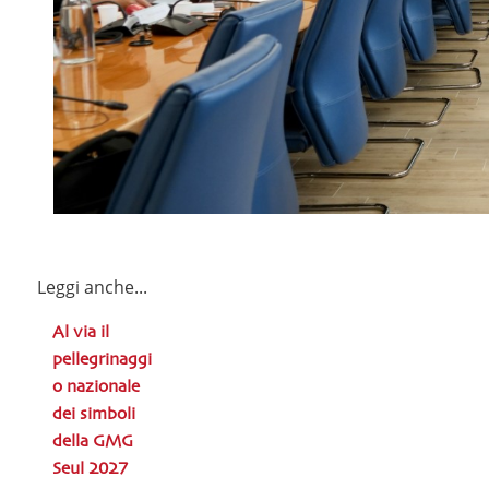
Leggi anche...
Al via il
pellegrinaggi
o nazionale
dei simboli
della GMG
Seul 2027