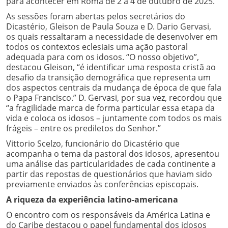
para acontecer em Roma de 2 a 4 de outubro de 2025.
As sessões foram abertas pelos secretários do
Dicastério, Gleison de Paula Souza e D. Dario Gervasi,
os quais ressaltaram a necessidade de desenvolver em
todos os contextos eclesiais uma ação pastoral
adequada para com os idosos. “O nosso objetivo”,
destacou Gleison, “é identificar uma resposta cristã ao
desafio da transição demográfica que representa um
dos aspectos centrais da mudança de época de que fala
o Papa Francisco.” D. Gervasi, por sua vez, recordou que
“a fragilidade marca de forma particular essa etapa da
vida e coloca os idosos – juntamente com todos os mais
frágeis – entre os prediletos do Senhor.”
Vittorio Scelzo, funcionário do Dicastério que
acompanha o tema da pastoral dos idosos, apresentou
uma análise das particularidades de cada continente a
partir das repostas de questionários que haviam sido
previamente enviados às conferências episcopais.
A riqueza da experiência latino-americana
O encontro com os responsáveis da América Latina e
do Caribe destacou o papel fundamental dos idosos