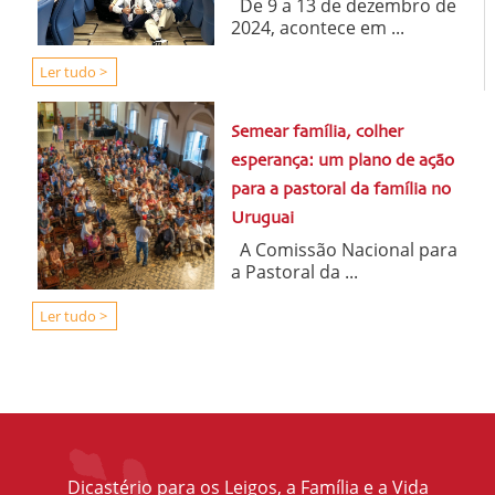
De 9 a 13 de dezembro de
2024, acontece em ...
Ler tudo >
Semear família, colher
esperança: um plano de ação
para a pastoral da família no
Uruguai
A Comissão Nacional para
a Pastoral da ...
Ler tudo >
Dicastério para os Leigos, a Família e a Vida