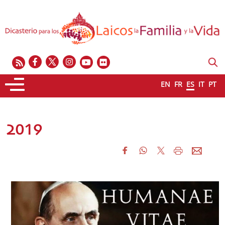
EN
FR
ES
IT
PT
2019