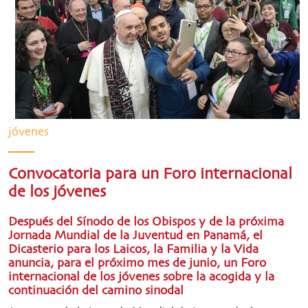
jóvenes
Convocatoria para un Foro internacional
de los jóvenes
Después del Sínodo de los Obispos y de la próxima
Jornada Mundial de la Juventud en Panamá, el
Dicasterio para los Laicos, la Familia y la Vida
anuncia, para el próximo mes de junio, un Foro
internacional de los jóvenes sobre la acogida y la
continuación del camino sinodal