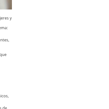
jeres y
tema:
entes,
 que
icos,
s de