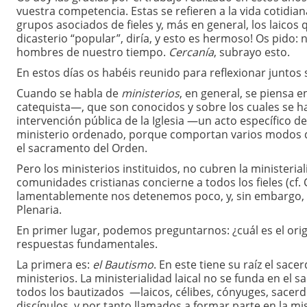
vuestra competencia. Estas se refieren a la vida cotidian
grupos asociados de fieles y, más en general, los laicos 
dicasterio “popular”, diría, y esto es hermoso! Os pido: 
hombres de nuestro tiempo.
Cercanía
, subrayo esto.
En estos días os habéis reunido para reflexionar juntos
Cuando se habla de
ministerios
, en general, se piensa e
catequista—, que son conocidos y sobre los cuales se h
intervención pública de la Iglesia —un acto específico de
ministerio ordenado, porque comportan varios modos de
el sacramento del Orden.
Pero los ministerios instituidos, no cubren la ministeria
comunidades cristianas concierne a todos los fieles (cf. 
lamentablemente nos detenemos poco, y, sin embargo, 
Plenaria.
En primer lugar, podemos preguntarnos: ¿cuál es el orige
respuestas fundamentales.
La primera es:
el Bautismo
. En este tiene su raíz el sac
ministerios. La ministerialidad laical no se funda en el
todos los bautizados —laicos, célibes, cónyuges, sacer
discípulos, y por tanto llamados a formar parte en la m