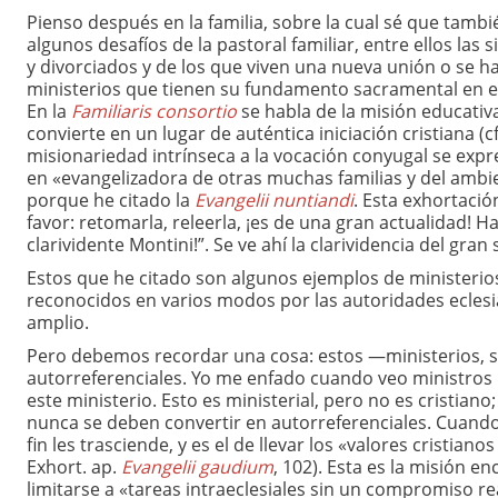
Pienso después en la familia, sobre la cual sé que tamb
algunos desafíos de la pastoral familiar, entre ellos las
y divorciados y de los que viven una nueva unión o se h
ministerios que tienen su fundamento sacramental en el 
En la
Familiaris consortio
se habla de la misión educativa
convierte en un lugar de auténtica iniciación cristiana (cf
misionariedad intrínseca a la vocación conyugal se expr
en «evangelizadora de otras muchas familias y del ambie
porque he citado la
Evangelii nuntiandi
. Esta exhortació
favor: retomarla, releerla, ¡es de una gran actualidad! 
clarividente Montini!”. Se ve ahí la clarividencia del gran 
Estos que he citado son algunos ejemplos de ministerios
reconocidos en varios modos por las autoridades eclesia
amplio.
Pero debemos recordar una cosa: estos —ministerios, s
autorreferenciales. Yo me enfado cuando veo ministro
este ministerio. Esto es ministerial, pero no es cristian
nunca se deben convertir en autorreferenciales. Cuando el
fin les trasciende, y es el de llevar los «valores cristia
Exhort. ap.
Evangelii gaudium
, 102). Esta es la misión 
limitarse a «tareas intraeclesiales sin un compromiso rea