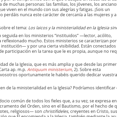
a de muchas personas: las familias, los jóvenes, los ancianos
que viven en el mundo con sus alegrías y fatigas. ¡Sois un
no perdáis nunca este carácter de cercanía a las mujeres y a
 sobre el tema:
Los laicos y la ministerialidad en la Iglesia si
n seguida en los ministerios “instituidos” —lector, acólito,
a reflexionado mucho. Estos ministerios se caracterizan po
 institución— y por una cierta visibilidad. Están conectados
 participación en la tarea que le es propia, aunque no re
lidad de la Iglesia, que es más amplia y que desde las prime
Carta ap. m.p.
Antiquum ministerium
, 2). Sobre esta
vosotros oportunamente le habéis querido dedicar vuestr
n de la ministerialidad en la Iglesia? Podríamos identificar
erdocio común de todos los fieles que, a su vez, se expresa en
 sacramento del Orden, sino en el Bautismo, por el hecho de 
dotes, religiosos— son
christifideles
, creyentes en Cristo, su
isión que Él encomienda a la Iglesia, también mediante la as