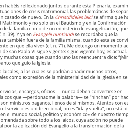
ién habéis reflexionado juntos durante esta Plenaria, exam
 situaciones de crisis matrimonial, las problemáticas de sep
an casado de nuevo. En la
Christifideles laici
se afirma que h
Matrimonio y no solo en el Bautismo y en la Confirmación (
 de la familia como de un ministerio de evangelización, que
. n. 39). Y ya en
Evangelii nuntiandi
se recordaba que la
esa también fuera de la familia misma, cuando esta se conv
nte en que ella vive» (cf. n. 71). Me detengo un momento aq
n de san Pablo VI sigue vigente: sigue vigente hoy, es actual.
Hay muchas cosas que cuando uno las reencuentra dice: “¡Mir
santo que guio la Iglesia.
 laicales, a los cuales se podrían añadir muchos otros,
les como expresión de la ministerialidad de la Iglesia en s
ervicios, encargos, oficios— nunca deben convertirse en
s laicos que —perdonadme la palabra— se “hinchan” por ha
o; son ministros paganos, llenos de sí mismos. Atentos con e
 servicio es unidireccional, no es “ida y vuelta”, no está bi
nos en el mundo social, político y económico» de nuestro tiemp
encomendada sobre todo a los laicos, cuya acción no puede
l por la aplicación del Evangelio a la transformación de la