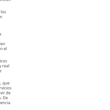
 los
un
s
den
n el
icos
 real
e
s, que
rvicios
vir de
a. De
iencia