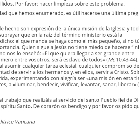
allidos. Por favor: hacer limpieza sobre este problema.
lidad que hemos enumerado, es útil hacerse una última preg
de hecho son expresión de la única misión de la Iglesia y to
ubrayar que en la raíz del término ministerio está la
a dicho: el que manda se haga como el más pequeño, si no t
tancia. Quien sigue a Jesús no tiene miedo de hacerse “inf
mo nos lo enseñó: «El que quiera llegar a ser grande entre
rimero entre vosotros, será esclavo de todos» (
Mc
10,43-44).
al asumir cualquier tarea eclesial, cualquier compromiso d
ntad de servir a los hermanos y, en ellos, servir a Cristo. Sol
vida, experimentando con alegría ser «una misión en esta ti
s, a «iluminar, bendecir, vivificar, levantar, sanar, liberar» (
rabajo que realizáis al servicio del santo Pueblo fiel de Di
spíritu Santo. De corazón os bendigo y por favor os pido q
itrice Vaticana