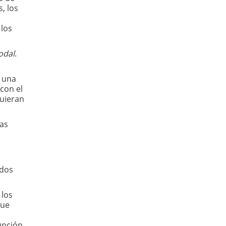
, los
 los
nodal
.
r una
 con el
quieran
ras
a
 dos
 los
que
s
unción