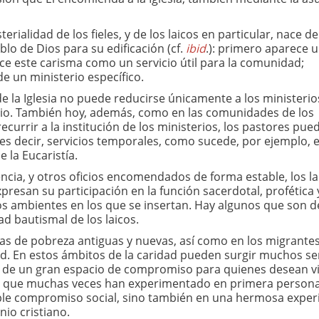
sterialidad de los fieles, y de los laicos en particular, nace de
blo de Dios para su edificación (cf.
ibid
.): primero aparece 
noce este carisma como un servicio útil para la comunidad;
e un ministerio específico.
e la Iglesia no puede reducirse únicamente a los ministerio
io. También hoy, además, como en las comunidades de los
ecurrir a la institución de los ministerios, los pastores pue
es decir, servicios temporales, como sucede, por ejemplo, e
 la Eucaristía.
encia, y otros oficios encomendados de forma estable, los la
esan su participación en la función sacerdotal, profética y
 los ambientes en los que se insertan. Hay algunos que son d
ad bautismal de los laicos.
as de pobreza antiguas y nuevas, así como en los migrante
ad. En estos ámbitos de la caridad pueden surgir muchos se
a de un gran espacio de compromiso para quienes desean vi
sús, que muchas veces han experimentado en primera person
mple compromiso social, sino también en una hermosa exper
io cristiano.