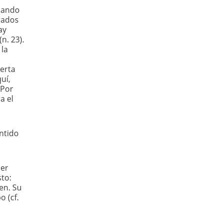
inando
arados
ay
n. 23).
 la
ierta
uí,
 Por
a el
entido
cer
sto:
en. Su
o (cf.