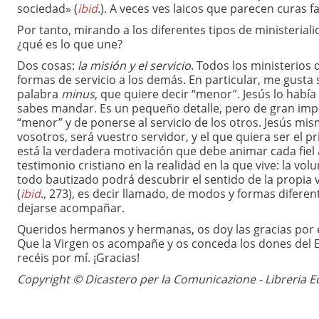
sociedad» (
ibid
.). A veces ves laicos que parecen curas f
Por tanto, mirando a los diferentes tipos de ministeria
¿qué es lo que une?
Dos cosas:
la misión y el servicio
. Todos los ministerios 
formas de servicio a los demás. En particular, me gusta s
palabra
minus
, que quiere decir “menor”. Jesús lo habí
sabes mandar. Es un pequeño detalle, pero de gran impor
“menor” y de ponerse al servicio de los otros. Jesús mis
vosotros, será vuestro servidor, y el que quiera ser el p
está la verdadera motivación que debe animar cada fiel 
testimonio cristiano en la realidad en la que vive: la volu
todo bautizado podrá descubrir el sentido de la propia 
(
ibid
., 273), es decir llamado, de modos y formas diferente
dejarse acompañar.
Queridos hermanos y hermanas, os doy las gracias por el t
Que la Virgen os acompañe y os conceda los dones del E
recéis por mí. ¡Gracias!
Copyright © Dicastero per la Comunicazione - Libreria Ed