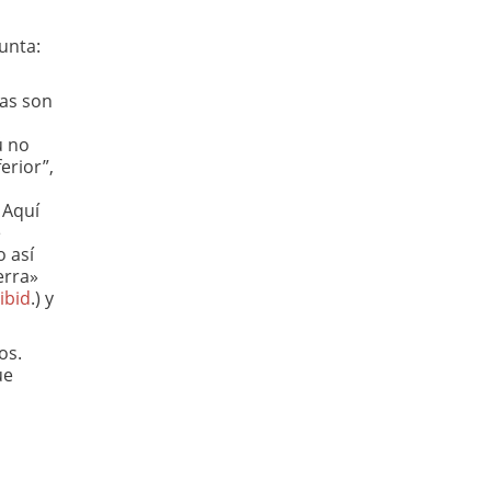
unta:
das son
ú no
erior”,
 Aquí
e
o así
erra»
ibid
.) y
os.
ue