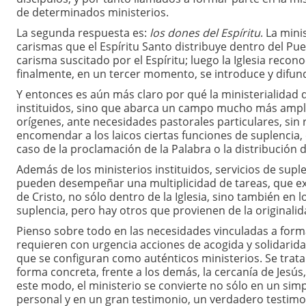
de determinados ministerios.
La segunda respuesta es:
los dones del Espíritu
. La mini
carismas que el Espíritu Santo distribuye dentro del Pue
carisma suscitado por el Espíritu; luego la Iglesia reco
finalmente, en un tercer momento, se introduce y difund
Y entonces es aún más claro por qué la ministerialidad d
instituidos, sino que abarca un campo mucho más ampl
orígenes, ante necesidades pastorales particulares, sin r
encomendar a los laicos ciertas funciones de suplencia, 
caso de la proclamación de la Palabra o la distribución de
Además de los ministerios instituidos, servicios de supl
pueden desempeñar una multiplicidad de tareas, que expr
de Cristo, no sólo dentro de la Iglesia, sino también en
suplencia, pero hay otros que provienen de la originalid
Pienso sobre todo en las necesidades vinculadas a form
requieren con urgencia acciones de acogida y solidarid
que se configuran como auténticos ministerios. Se trat
forma concreta, frente a los demás, la cercanía de Je
este modo, el ministerio se convierte no sólo en un si
personal y en un gran testimonio, un verdadero testimon