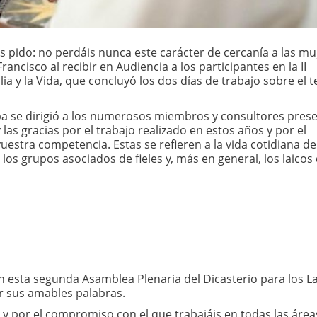
Os pido: no perdáis nunca este carácter de cercanía a las mu
ncisco al recibir en Audiencia a los participantes en la II
lia y la Vida, que concluyó los dos días de trabajo sobre el 
Papa se dirigió a los numerosos miembros y consultores pres
y las gracias por el trabajo realizado en estos años y por el
uestra competencia. Estas se refieren a la vida cotidiana de
 los grupos asociados de fieles y, más en general, los laicos
n esta segunda Asamblea Plenaria del Dicasterio para los La
por sus amables palabras.
s y por el compromiso con el que trabajáis en todas las área