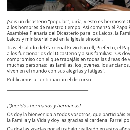
¡Sois un dicasterio “popular”, diría, y esto es hermoso! 
a los hombres de nuestro tiempo. Así comenzó el Papa Fra
Asamblea Plenaria del Dicasterio para los Laicos, la Fami
Laicos y ministerialidad en la Iglesia sinodal.
Tras el saludo del Cardenal Kevin Farrell, Prefecto, el 
a los funcionarios del Dicasterio y a sus familias: "Os do
compromiso con el que trabajáis en todas las áreas de v
muchas personas: las familias, los jóvenes, los ancianos,
viven en el mundo con sus alegrías y fatigas".
Publicamos a continuación el discurso:
________________________________________
¡Queridos hermanos y hermanas!
Os doy la bienvenida a todos vosotros, que participáis e
la Familia y la Vida y doy las gracias al cardenal Farrel 
Os doy las gracias por el trabajo realizado en estos año