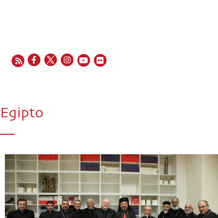
EN
FR
ES
IT
PT
Egipto