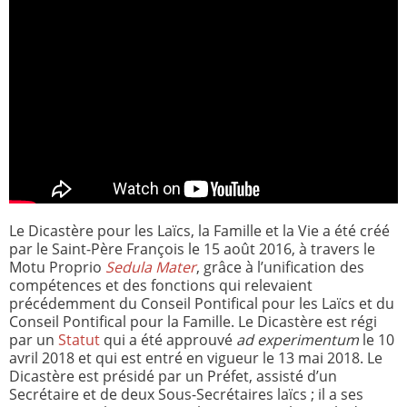
Le Dicastère pour les Laïcs, la Famille et la Vie a été créé
par le Saint-Père François le 15 août 2016, à travers le
Motu Proprio
Sedula Mater
, grâce à l’unification des
compétences et des fonctions qui relevaient
précédemment du Conseil Pontifical pour les Laïcs et du
Conseil Pontifical pour la Famille. Le Dicastère est régi
par un
Statut
qui a été approuvé
ad experimentum
le 10
avril 2018 et qui est entré en vigueur le 13 mai 2018. Le
Dicastère est présidé par un Préfet, assisté d’un
Secrétaire et de deux Sous-Secrétaires laïcs ; il a ses