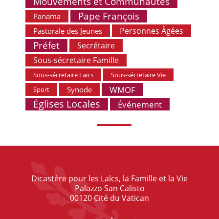
Mouvements et Communautés
Pape François
Panama
Personnes Âgées
Pastorale des Jeunes
Préfet
Secrétaire
Sous-sécretaire Famille
Sous-sécretaire Laïcs
Sous-sécretaire Vie
WMOF
Synode
Sport
Églises Locales
Événement
Dicastère pour les Laïcs, la Famille et la Vie
Palazzo San Calisto
00120 Cité du Vatican