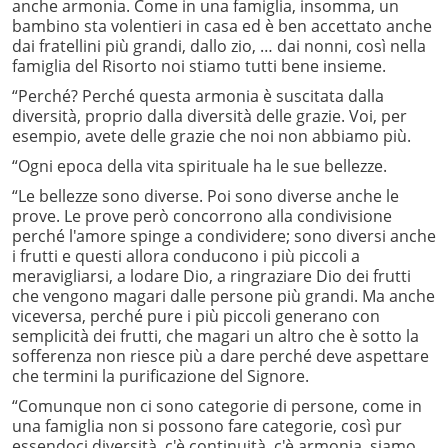
anche armonia. Come in una famiglia, insomma, un
bambino sta volentieri in casa ed è ben accettato anche
dai fratellini più grandi, dallo zio, … dai nonni, così nella
famiglia del Risorto noi stiamo tutti bene insieme.
“Perché? Perché questa armonia è suscitata dalla
diversità, proprio dalla diversità delle grazie. Voi, per
esempio, avete delle grazie che noi non abbiamo più.
“Ogni epoca della vita spirituale ha le sue bellezze.
“Le bellezze sono diverse. Poi sono diverse anche le
prove. Le prove però concorrono alla condivisione
perché l'amore spinge a condividere; sono diversi anche
i frutti e questi allora conducono i più piccoli a
meravigliarsi, a lodare Dio, a ringraziare Dio dei frutti
che vengono magari dalle persone più grandi. Ma anche
viceversa, perché pure i più piccoli generano con
semplicità dei frutti, che magari un altro che è sotto la
sofferenza non riesce più a dare perché deve aspettare
che termini la purificazione del Signore.
“Comunque non ci sono categorie di persone, come in
una famiglia non si possono fare categorie, così pur
essendoci diversità, c'è continuità, c'è armonia, siamo