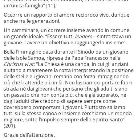
un'unica famiglia”
[11].
Occorre un rapporto di amore reciproco vivo, dunque,
anche fra le generazioni.
Un camminare, un correre insieme avendo in comune
un grande ideale. “Essere tutti
leaders
– sintetizzava un
giovane -: avere un obiettivo e raggiungerlo insieme”.
Bella l’immagine data durante il Sinodo da un giovane
delle Isole Samoa, ripresa da Papa Francesco nella
Christus vivit
: “La Chiesa è una canoa, in cui gli anziani
aiutano a mantenere la rotta interpretando la posizione
delle stelle e i giovani remano con forza immaginando
ciò che li attende più in là. Non lasciamoci portare fuori
strada né dai giovani che pensano che gli adulti siano
un passato che non conta più, che è già superato, né
dagli adulti che credono di sapere sempre come
dovrebbero comportarsi i giovani. Piuttosto saliamo
tutti sulla stessa canoa e insieme cerchiamo un mondo
migliore, sotto l’impulso sempre dello Spirito Santo”
(201).
Grazie dell’attenzione.