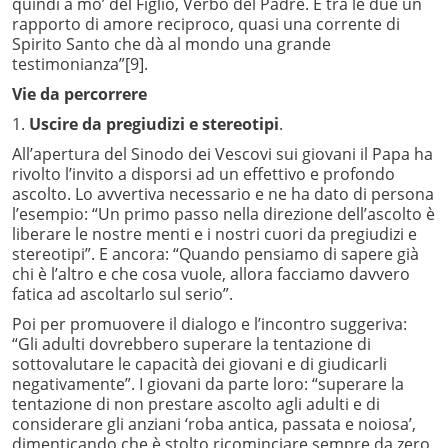
quindi a mo’ del Figlio, Verbo del Padre. E tra le due un
rapporto di amore reciproco, quasi una corrente di
Spirito Santo che dà al mondo una grande
testimonianza”
[9].
Vie da percorrere
1.
Uscire da pregiudizi e stereotipi
.
All’apertura del Sinodo dei Vescovi sui giovani il Papa ha
rivolto l’invito a disporsi ad un effettivo e profondo
ascolto. Lo avvertiva necessario e ne ha dato di persona
l’esempio: “Un primo passo nella direzione dell’ascolto è
liberare le nostre menti e i nostri cuori da pregiudizi e
stereotipi”. E ancora: “Quando pensiamo di sapere già
chi è l’altro e che cosa vuole, allora facciamo davvero
fatica ad ascoltarlo sul serio”.
Poi per promuovere il dialogo e l’incontro suggeriva:
“Gli adulti dovrebbero superare la tentazione di
sottovalutare le capacità dei giovani e di giudicarli
negativamente”. I giovani da parte loro: “superare la
tentazione di non prestare ascolto agli adulti e di
considerare gli anziani ‘roba antica, passata e noiosa’,
dimenticando che è stolto ricominciare sempre da zero