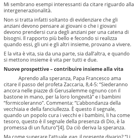
Mi sembrano esempi interessanti da citare riguardo alla
intergenerazionalità.
Non si tratta infatti soltanto di evidenziare che gli
anziani devono pensare ai giovani o che i giovani
devono prendersi cura degli anziani per una catena di
bisogni. Il rapporto più bello e fecondo si realizza
quando essi, gli uni e gli altri insieme, provano a vivere.
E la vita è vita, sia da una parte, sia dall’altra, e quando
si mettono insieme è vita per tutti e due.
Nuove prospettive – contribuire insieme alla vita
Aprendo alla speranza, Papa Francesco ama
citare il passo del profeta Zaccaria, 8,4-5: “Siederanno
ancora nelle piazze di Gerusalemme ognuno con il
bastone in mano, per la loro longevità” e i bambini
“formicoleranno”. Commenta: “L’abbondanza della
vecchiaia e della fanciullezza. È questo il segnale,
quando un popolo cura i vecchi e i bambini, li ha come
tesoro, questo è il segnale della presenza di Dio, è la
promessa di un futuro”
[4]. Da ciò deriva la speranza.
Ma come superare l’attuale
gap
, il presente divario? “Li