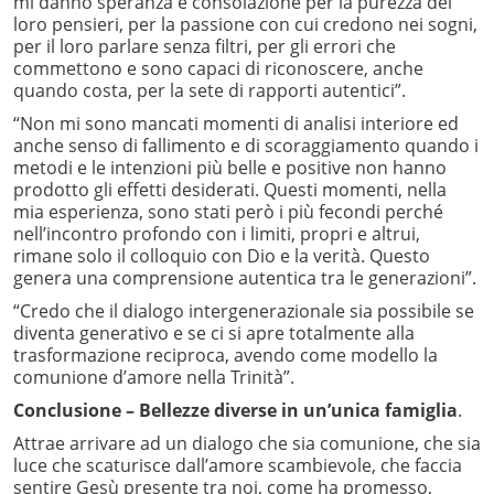
mi danno speranza e consolazione per la purezza dei
loro pensieri, per la passione con cui credono nei sogni,
per il loro parlare senza filtri, per gli errori che
commettono e sono capaci di riconoscere, anche
quando costa, per la sete di rapporti autentici”.
“Non mi sono mancati momenti di analisi interiore ed
anche senso di fallimento e di scoraggiamento quando i
metodi e le intenzioni più belle e positive non hanno
prodotto gli effetti desiderati. Questi momenti, nella
mia esperienza, sono stati però i più fecondi perché
nell’incontro profondo con i limiti, propri e altrui,
rimane solo il colloquio con Dio e la verità. Questo
genera una comprensione autentica tra le generazioni”.
“Credo che il dialogo intergenerazionale sia possibile se
diventa generativo e se ci si apre totalmente alla
trasformazione reciproca, avendo come modello la
comunione d’amore nella Trinità”.
Conclusione
– Bellezze diverse in un’unica famiglia
.
Attrae arrivare ad un dialogo che sia comunione, che sia
luce che scaturisce dall’amore scambievole, che faccia
sentire Gesù presente tra noi, come ha promesso,