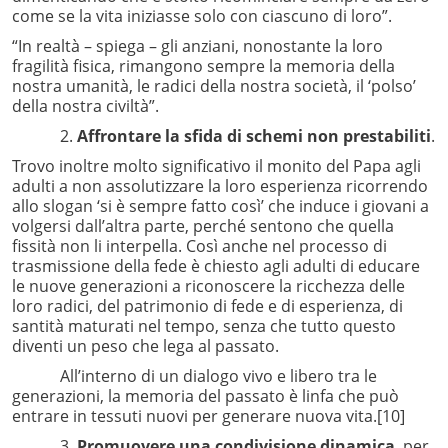
come se la vita iniziasse solo con ciascuno di loro”.
“In realtà – spiega – gli anziani, nonostante la loro
fragilità fisica, rimangono sempre la memoria della
nostra umanità, le radici della nostra società, il ‘polso’
della nostra civiltà”.
2.
Affrontare la sfida di schemi non prestabiliti
.
Trovo inoltre molto significativo il monito del Papa agli
adulti a non assolutizzare la loro esperienza ricorrendo
allo slogan ‘si è sempre fatto così’ che induce i giovani a
volgersi dall’altra parte, perché sentono che quella
fissità non li interpella. Così anche nel processo di
trasmissione della fede è chiesto agli adulti di educare
le nuove generazioni a riconoscere la ricchezza delle
loro radici, del patrimonio di fede e di esperienza, di
santità maturati nel tempo, senza che tutto questo
diventi un peso che lega al passato.
All’interno di un dialogo vivo e libero tra le
generazioni, la memoria del passato è linfa che può
entrare in tessuti nuovi per generare nuova vita.
[10]
3.
Promuovere una condivisione dinamica
, per