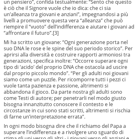
un pensiero”, confida testualmente: “Sento che questo
è ciò che il Signore vuole che io dica: che ci sia
un’alleanza tra giovani e anziani”, impegnandosi a più
livelli a promuovere questa vera “alleanza” che può
riempire il “vuoto” dell’indifferenza e aiutare i giovani ad
“affrontare il futuro”.
[3]
Mi ha scritto un giovane: “Ogni generazione porta nel
suo DNA le rose e le spine del suo periodo storico”. Per
aprirsi alla diversità e costruire rapporti armoniosi tra
generazioni, specifica inoltre: “Occorre superare ogni
tipo di ‘acido’ del proprio DNA che ostacola ad uscire
dal proprio piccolo mondo”. “Per gli adulti noi giovani
siamo come un puzzle. Per ricomporre tutti i pezzi ci
vuole tanta pazienza e passione, altrimenti si
abbandona il gioco. Da parte nostra gli adulti sono
come Testi di autore; per penetrarli nel modo giusto
bisogna innanzitutto conoscere il contesto e le
circostanze in cui sono stati scritti, altrimenti si rischia
di farne un’interpretazione errata”.
In ogni modo bisogna dire che il richiamo del Papa a
superare l’indifferenza e a rivolgere uno sguardo di
stima gli uni verso gli altri - i giovani verso gli anziani e