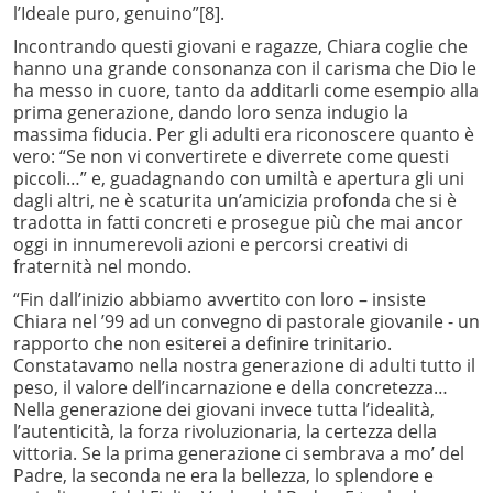
l’Ideale puro, genuino”
[8].
Incontrando questi giovani e ragazze, Chiara coglie che
hanno una grande consonanza con il carisma che Dio le
ha messo in cuore, tanto da additarli come esempio alla
prima generazione, dando loro senza indugio la
massima fiducia. Per gli adulti era riconoscere quanto è
vero: “Se non vi convertirete e diverrete come questi
piccoli…” e, guadagnando con umiltà e apertura gli uni
dagli altri, ne è scaturita un’amicizia profonda che si è
tradotta in fatti concreti e prosegue più che mai ancor
oggi in innumerevoli azioni e percorsi creativi di
fraternità nel mondo.
“Fin dall’inizio abbiamo avvertito con loro – insiste
Chiara nel ’99 ad un convegno di pastorale giovanile - un
rapporto che non esiterei a definire trinitario.
Constatavamo nella nostra generazione di adulti tutto il
peso, il valore dell’incarnazione e della concretezza…
Nella generazione dei giovani invece tutta l’idealità,
l’autenticità, la forza rivoluzionaria, la
certezza della
vittoria. Se la prima generazione ci sembrava a mo’ del
Padre, la seconda ne era la bellezza, lo splendore e