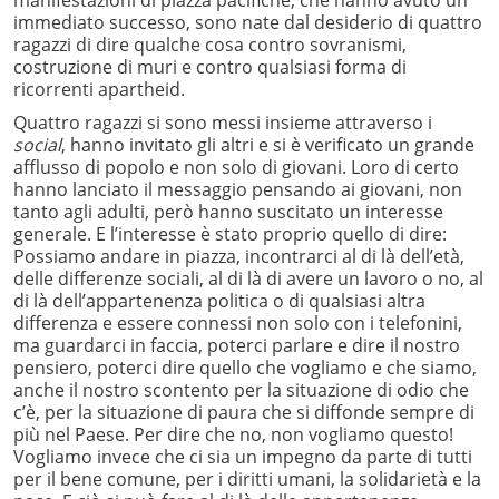
manifestazioni di piazza pacifiche, che hanno avuto un
immediato successo, sono nate dal desiderio di quattro
ragazzi di dire qualche cosa contro sovranismi,
costruzione di muri e contro qualsiasi forma di
ricorrenti apartheid.
Quattro ragazzi si sono messi insieme attraverso i
social
, hanno invitato gli altri e si è verificato un grande
afflusso di popolo e non solo di giovani. Loro di certo
hanno lanciato il messaggio pensando ai giovani, non
tanto agli adulti, però hanno suscitato un interesse
generale. E l’interesse è stato proprio quello di dire:
Possiamo andare in piazza, incontrarci al di là dell’età,
delle differenze sociali, al di là di avere un lavoro o no, al
di là dell’appartenenza politica o di qualsiasi altra
differenza e essere connessi non solo con i telefonini,
ma guardarci in faccia, poterci parlare e dire il nostro
pensiero, poterci dire quello che vogliamo e che siamo,
anche il nostro scontento per la situazione di odio che
c’è, per la situazione di paura che si diffonde sempre di
più nel Paese. Per dire che no, non vogliamo questo!
Vogliamo invece che ci sia un impegno da parte di tutti
per il bene comune, per i diritti umani, la solidarietà e la