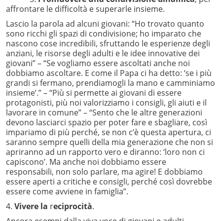
affrontare le difficoltà e superarle insieme.
Lascio la parola ad alcuni giovani: “Ho trovato quanto
sono ricchi gli spazi di condivisione; ho imparato che
nascono cose incredibili, sfruttando le esperienze degli
anziani, le risorse degli adulti e le idee innovative dei
giovani” – “Se vogliamo essere ascoltati anche noi
dobbiamo ascoltare. E come il Papa ci ha detto: ‘se i più
grandi si fermano, prendiamogli la mano e camminiamo
insieme’.” – “Più si permette ai giovani di essere
protagonisti, più noi valorizziamo i consigli, gli aiuti e il
lavorare in comune” – “Sento che le altre generazioni
devono lasciarci spazio per poter fare e sbagliare, così
impariamo di più perché, se non c’è questa apertura, ci
saranno sempre quelli della mia generazione che non si
apriranno ad un rapporto vero e diranno: ‘loro non ci
capiscono’. Ma anche noi dobbiamo essere
responsabili, non solo parlare, ma agire! E dobbiamo
essere aperti a critiche e consigli, perché così dovrebbe
essere come avviene in famiglia”.
4.
Vivere la
r
eciprocità
.