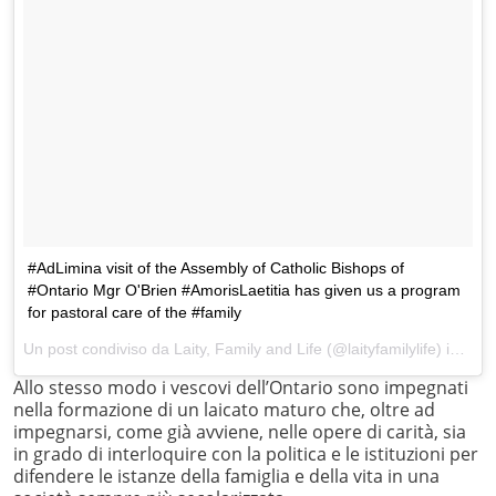
#AdLimina visit of the Assembly of Catholic Bishops of
#Ontario Mgr O'Brien #AmorisLaetitia has given us a program
for pastoral care of the #family
Un post condiviso da Laity, Family and Life (@laityfamilylife) in data:
Allo stesso modo i vescovi dell’Ontario sono impegnati
nella formazione di un laicato maturo che, oltre ad
impegnarsi, come già avviene, nelle opere di carità, sia
in grado di interloquire con la politica e le istituzioni per
difendere le istanze della famiglia e della vita in una