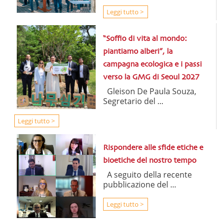
Leggi tutto >
“Soffio di vita al mondo:
piantiamo alberi”, la
campagna ecologica e i passi
verso la GMG di Seoul 2027
Gleison De Paula Souza,
Segretario del ...
Leggi tutto >
Rispondere alle sfide etiche e
bioetiche del nostro tempo
A seguito della recente
pubblicazione del ...
Leggi tutto >