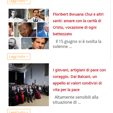
Leggi tutto >
Floribert Bwuana Chui e altri
santi: amare con la carità di
Cristo, vocazione di ogni
battezzato
Il 15 giugno si è svolta la
solenne ...
Leggi tutto >
I giovani, artigiani di pace con
coraggio. Dai Balcani, un
appello ai valori condivisi di
vita per la pace
Altamente sensibili alla
situazione di ...
Leggi tutto >