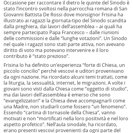
Occasione per raccontare il dietro le quinte del Sinodo è
stato l’incontro svoltosi nella parrocchia romana di San
Giovanni Battista De Rossi dove monsignor Frisina ha
illustrato ai ragazzi la giornata-tipo del Sinodo scandita
dalla preghiera, dai lavori dell’assemblea – ai quali ha
sempre partecipato Papa Francesco – dalle riunioni
delle commissioni e dalle “lunghe votazioni”. Un Sinodo
nel quale i ragazzi sono stati parte attiva, non avevano
diritto di voto ma potevano intervenire e il loro
contributo è “stato prezioso”.
Frisina lo ha definito un’esperienza “forte di Chiesa, un
piccolo concilio” perché vescovi e uditori provenivano
da ogni nazione. Ha ricordato alcuni temi trattati, come
la liturgia, la sessualità, internet, le migrazioni. A volte i
giovani sono visti dalla Chiesa come “oggetto di studio”,
ma dai lavori dell’assemblea è emerso che sono
“evangelizzatori” e la Chiesa deve accompagnarli come
una Madre, non studiarli come fossero “un fenomeno”.
Essendo “cartina di tornasole della Chiesa”, vanno
motivati e non “mortificati nella loro positività e nel loro
aspetto profetico”. Nell’aula sinodale, ha ricordato,
erano presenti vescovi provenienti da ogni parte del