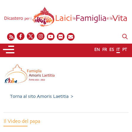
EN
FR
ES
IT
PT
Torna al sito Amoris Laetitia >
Il Video del papa