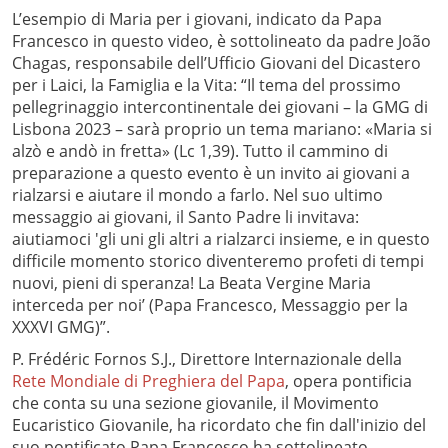
L’esempio di Maria per i giovani, indicato da Papa
Francesco in questo video, è sottolineato da padre João
Chagas, responsabile dell’Ufficio Giovani del Dicastero
per i Laici, la Famiglia e la Vita: “Il tema del prossimo
pellegrinaggio intercontinentale dei giovani – la GMG di
Lisbona 2023 – sarà proprio un tema mariano: «Maria si
alzò e andò in fretta» (Lc 1,39). Tutto il cammino di
preparazione a questo evento è un invito ai giovani a
rialzarsi e aiutare il mondo a farlo. Nel suo ultimo
messaggio ai giovani, il Santo Padre li invitava:
aiutiamoci 'gli uni gli altri a rialzarci insieme, e in questo
difficile momento storico diventeremo profeti di tempi
nuovi, pieni di speranza! La Beata Vergine Maria
interceda per noi’ (Papa Francesco, Messaggio per la
XXXVI GMG)”.
P. Frédéric Fornos S.J., Direttore Internazionale della
Rete Mondiale di Preghiera del Papa
, opera pontificia
che conta su una sezione giovanile, il Movimento
Eucaristico Giovanile, ha ricordato che fin dall'inizio del
suo pontificato Papa Francesco ha sottolineato