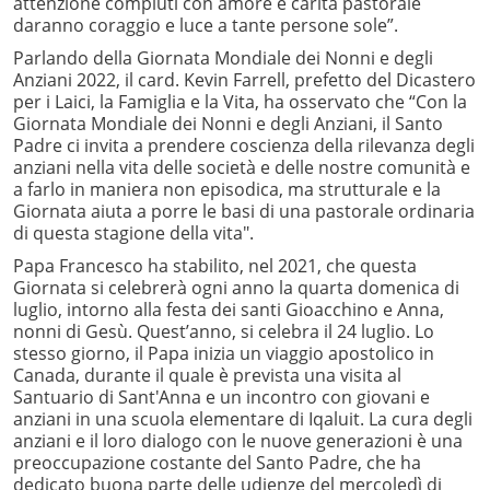
attenzione compiuti con amore e carità pastorale
daranno coraggio e luce a tante persone sole”.
Parlando della Giornata Mondiale dei Nonni e degli
Anziani 2022, il card. Kevin Farrell, prefetto del Dicastero
per i Laici, la Famiglia e la Vita, ha osservato che “Con la
Giornata Mondiale dei Nonni e degli Anziani, il Santo
Padre ci invita a prendere coscienza della rilevanza degli
anziani nella vita delle società e delle nostre comunità e
a farlo in maniera non episodica, ma strutturale e la
Giornata aiuta a porre le basi di una pastorale ordinaria
di questa stagione della vita".
Papa Francesco ha stabilito, nel 2021, che questa
Giornata si celebrerà ogni anno la quarta domenica di
luglio, intorno alla festa dei santi Gioacchino e Anna,
nonni di Gesù. Quest’anno, si celebra il 24 luglio. Lo
stesso giorno, il Papa inizia un viaggio apostolico in
Canada, durante il quale è prevista una visita al
Santuario di Sant'Anna e un incontro con giovani e
anziani in una scuola elementare di Iqaluit. La cura degli
anziani e il loro dialogo con le nuove generazioni è una
preoccupazione costante del Santo Padre, che ha
dedicato buona parte delle udienze del mercoledì di