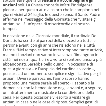
sottolineare quella di
visitare o accompagnare gli
anziani
soli. La Chiesa concede infatti l'indulgenza
plenaria per questo atto a coloro che lo compiono nei
giorni vicini al 24 luglio. In questo senso, il Santo Padre
afferma nel messaggio della Giornata che "visitare gli
anziani soli è un'opera di misericordia del nostro
tempo".
In occasione della Giornata mondiale, il cardinale De
Donatis ha scritto ai parroci della diocesi e a tutte le
persone avanti con gli anni che risiedono nella Città
Eterna. “Nel tempo estivo si interrompono tante attività,
ma molti anziani non vanno in vacanza. Rimangono in
città, nei nostri quartieri e a volte si sentono ancora più
abbandonati. Sarebbe bello quindi, in occasione di
questa giornata – è l’auspicio del cardinale vicario –,
pensare ad un momento semplice e significativo per gli
anziani. Diverse parrocchie, l’anno scorso hanno
proposto una messa serale all’aperto (il sabato o la
domenica), con la benedizione degli anziani e, a seguire,
un intrattenimento musicale e la condivisione della
cena. Per questa occasione vi esorto a visitare gli
anziani in casa o nelle case di riposo. Semplici gesti di