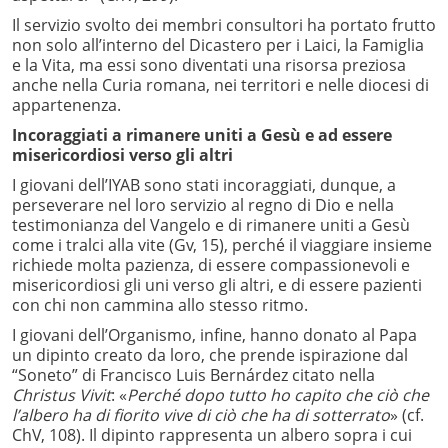
Il servizio svolto dei membri consultori ha portato frutto
non solo all’interno del Dicastero per i Laici, la Famiglia
e la Vita, ma essi sono diventati una risorsa preziosa
anche nella Curia romana, nei territori e nelle diocesi di
appartenenza.
Incoraggiati a rimanere uniti a Gesù e ad essere
misericordiosi verso gli altri
I giovani dell’IYAB sono stati incoraggiati, dunque, a
perseverare nel loro servizio al regno di Dio e nella
testimonianza del Vangelo e di rimanere uniti a Gesù
come i tralci alla vite (Gv, 15), perché il viaggiare insieme
richiede molta pazienza, di essere compassionevoli e
misericordiosi gli uni verso gli altri, e di essere pazienti
con chi non cammina allo stesso ritmo.
I giovani dell’Organismo, infine, hanno donato al Papa
un dipinto creato da loro, che prende ispirazione dal
“Soneto” di Francisco Luis Bernárdez citato nella
Christus Vivit
: «
Perché dopo tutto ho capito che ciò che
l’albero ha di fiorito vive di ciò che ha di sotterrato
» (cf.
ChV, 108). Il dipinto rappresenta un albero sopra i cui