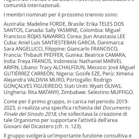
comunità internazionali.
I membri nominati per il prossimo triennio sono:
Australia: Madeline FORDE, Brasile: Erika TELES DOS
SANTOS, Canada: Sally YASMINE, Colombia: Miguel
Francisco ROJAS NAVARRO, Corea: Jiun Anastasia LEE
Cuba: Aniel Luis SANTIESTEBAN GARCIA, Danimarca:
Sara ANGELUCCI, Filippine: Giancarlo FRANCISCO,
Francia: Thibault PFEFFER, Guinea: Beatrice CAMARA,
India: Freya FRANCIS, Indonesia: Nathaniel MARVEL
ARIFIN, Libano: Tracy ALCHALFOUN, Messico: José Miguel
GUTIÉRREZ CARREÒN, Nigeria: Gosife EZE, Perù: Ximena
Alejandra VALDIVIA MURO, Portogallo: Rodrigo
GONÇALVES FIGUEIREDO, Stati Uniti: Wyatt OLIVAS,
Ungheria: Rita MATANYI, Zimbabwe: Selestino MUPFIGO.
Come per il primo gruppo, in carica nel periodo 2019-
2023, si realizza una specifica richiesta del
Documento
Finale del Sinodo 2018
, che sollecitava la creazione di
tale Organismo per supportare l’attività dell’area
Giovani del Dicastero (cfr. n. 123).
Il gruppo svolgerà un’importante funzione consultiva e