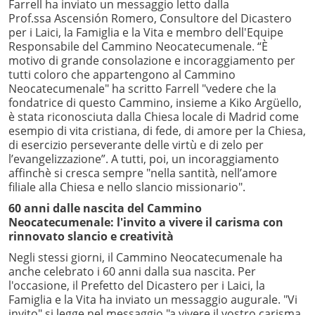
Farrell ha inviato un messaggio letto dalla
Prof.ssa Ascensión Romero, Consultore del Dicastero
per i Laici, la Famiglia e la Vita e membro dell'Equipe
Responsabile del Cammino Neocatecumenale. “È
motivo di grande consolazione e incoraggiamento per
tutti coloro che appartengono al Cammino
Neocatecumenale" ha scritto Farrell "vedere che la
fondatrice di questo Cammino, insieme a Kiko Argüello,
è stata riconosciuta dalla Chiesa locale di Madrid come
esempio di vita cristiana, di fede, di amore per la Chiesa,
di esercizio perseverante delle virtù e di zelo per
l’evangelizzazione”. A tutti, poi, un incoraggiamento
affinchè si cresca sempre "nella santità, nell’amore
filiale alla Chiesa e nello slancio missionario".
60 anni dalle nascita del Cammino
Neocatecumenale: l'invito a vivere il carisma con
rinnovato slancio e creatività
Negli stessi giorni, il Cammino Neocatecumenale ha
anche celebrato i 60 anni dalla sua nascita. Per
l'occasione, il Prefetto del Dicastero per i Laici, la
Famiglia e la Vita ha inviato un messaggio augurale. "Vi
invito" si legge nel messaggio "a vivere il vostro carisma