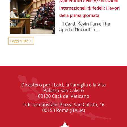
Moderatori delle Associazioni
internazionali di fedeli: i lavori
della prima giornata
Il Card. Kevin Farrell ha
aperto l’Incontro ...
Leggi tutto >
Dicastero per i Laici, la Famiglia e la Vita
Palazzo San Calisto
00120 Città del Vaticano
Indirizzo postale: Piazza San Calisto, 16
00153 Roma (ITALIA)