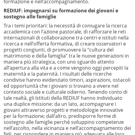
formazione e nell’accompagnamento.
REDIUF: impegnarsi su formazione dei giovani e
sostegno alle famiglie
Tra i temi prioritari: la necessità di coniugare la ricerca
accademica con l’azione pastorale, di rafforzare le reti
internazionali di collaborazione tra centri e istituti nella
ricerca e nell’offerta formativa, di creare osservatori e
progetti congiunti, di promuovere la “cultura del
matrimonio e della famiglia” tra le nuove generazioni in
maniera più strategica, con uno sguardo attento
all’apertura alla vita e a come vengono oggi percepiti la
maternità e la paternità. I risultati delle ricerche
condivise hanno evidenziato timori, aspirazioni, ostacoli
ed opportunità che i giovani si trovano a vivere nel
contesto sociale e culturale odierno. Tenendo conto di
tale realtà, gli Istituti della REDIUF hanno individuato
una duplice missione: da un lato, accompagnare i
giovani attraverso progetti e metodologie innovative
per la formazione; dall’altro, predisporre forme di
sostegno alle famiglie perché sviluppino competenze
nell’ascolto, nella vicinanza e nell’accompagnamento dei
figli, per rispondere in maniera più adeguata alle loro