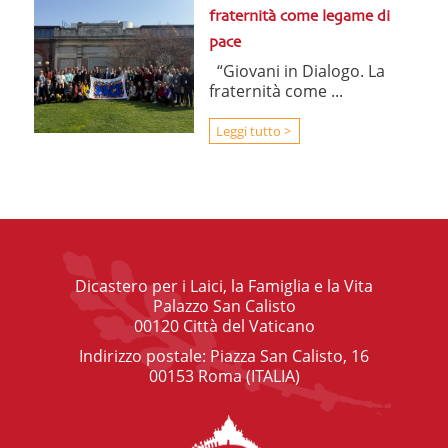
fraternità come legame di
pace
“Giovani in Dialogo. La
fraternità come ...
Leggi tutto >
Dicastero per i Laici, la Famiglia e la Vita
Palazzo San Calisto
00120 Città del Vaticano
Indirizzo postale: Piazza San Calisto, 16
00153 Roma (ITALIA)