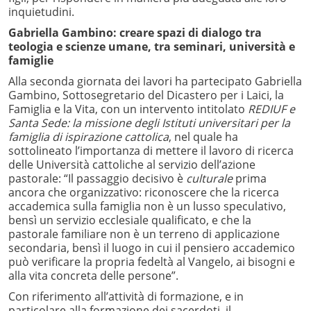
inquietudini.
Gabriella Gambino: creare spazi di dialogo tra
teologia e scienze umane, tra seminari, università e
famiglie
Alla seconda giornata dei lavori ha partecipato Gabriella
Gambino, Sottosegretario del Dicastero per i Laici, la
Famiglia e la Vita, con un intervento intitolato
REDIUF e
Santa Sede: la missione degli Istituti universitari per la
famiglia di ispirazione cattolica
, nel quale ha
sottolineato l’importanza di mettere il lavoro di ricerca
delle Università cattoliche al servizio dell’azione
pastorale: “Il passaggio decisivo è
culturale
prima
ancora che organizzativo: riconoscere che la ricerca
accademica sulla famiglia non è un lusso speculativo,
bensì un servizio ecclesiale qualificato, e che la
pastorale familiare non è un terreno di applicazione
secondaria, bensì il luogo in cui il pensiero accademico
può verificare la propria fedeltà al Vangelo, ai bisogni e
alla vita concreta delle persone”.
Con riferimento all’attività di formazione, e in
particolare alla formazione dei sacerdoti, il