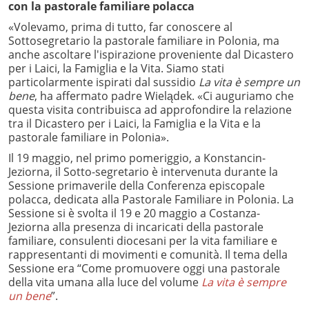
con la pastorale familiare polacca
«Volevamo, prima di tutto, far conoscere al
Sottosegretario la pastorale familiare in Polonia, ma
anche ascoltare l'ispirazione proveniente dal Dicastero
per i Laici, la Famiglia e la Vita. Siamo stati
particolarmente ispirati dal sussidio
La vita è sempre un
bene
, ha affermato padre Wielądek. «Ci ​​auguriamo che
questa visita contribuisca ad approfondire la relazione
tra il Dicastero per i Laici, la Famiglia e la Vita e la
pastorale familiare in Polonia».
Il 19 maggio, nel primo pomeriggio, a Konstancin-
Jeziorna, il Sotto-segretario è intervenuta durante la
Sessione primaverile della Conferenza episcopale
polacca, dedicata alla Pastorale Familiare in Polonia. La
Sessione si è svolta il 19 e 20 maggio a Costanza-
Jeziorna alla presenza di incaricati della pastorale
familiare, consulenti diocesani per la vita familiare e
rappresentanti di movimenti e comunità. Il tema della
Sessione era “Come promuovere oggi una pastorale
della vita umana alla luce del volume
La vita è sempre
un bene
”.