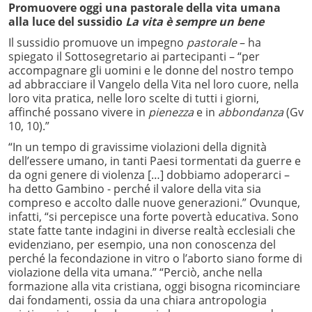
Promuovere oggi una pastorale della vita umana
alla luce del sussidio
La vita è sempre un bene
Il sussidio promuove un impegno
pastorale
– ha
spiegato il Sottosegretario ai partecipanti – “per
accompagnare gli uomini e le donne del nostro tempo
ad abbracciare il Vangelo della Vita nel loro cuore, nella
loro vita pratica, nelle loro scelte di tutti i giorni,
affinché possano vivere in
pienezza
e in
abbondanza
(Gv
10, 10).”
“In un tempo di gravissime violazioni della dignità
dell’essere umano, in tanti Paesi tormentati da guerre e
da ogni genere di violenza […] dobbiamo adoperarci –
ha detto Gambino - perché il valore della vita sia
compreso e accolto dalle nuove generazioni.” Ovunque,
infatti, “si percepisce una forte povertà educativa. Sono
state fatte tante indagini in diverse realtà ecclesiali che
evidenziano, per esempio, una non conoscenza del
perché la fecondazione in vitro o l’aborto siano forme di
violazione della vita umana.” “Perciò, anche nella
formazione alla vita cristiana, oggi bisogna ricominciare
dai fondamenti, ossia da una chiara antropologia