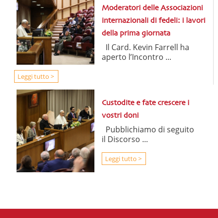
Moderatori delle Associazioni
internazionali di fedeli: i lavori
della prima giornata
Il Card. Kevin Farrell ha
aperto l’Incontro ...
Leggi tutto >
Custodite e fate crescere i
vostri doni
Pubblichiamo di seguito
il Discorso ...
Leggi tutto >