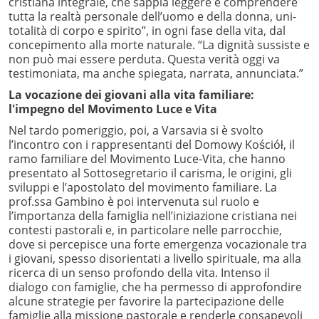
cristiana integrale, che sappia leggere e comprendere
tutta la realtà personale dell’uomo e della donna, uni-
totalità di corpo e spirito”, in ogni fase della vita, dal
concepimento alla morte naturale. “La dignità sussiste e
non può mai essere perduta. Questa verità oggi va
testimoniata, ma anche spiegata, narrata, annunciata.”
La vocazione dei giovani alla vita familiare:
l'impegno del Movimento Luce e Vita
Nel tardo pomeriggio, poi, a Varsavia si è svolto
l’incontro con i rappresentanti del Domowy Kościół, il
ramo familiare del Movimento Luce-Vita, che hanno
presentato al Sottosegretario il carisma, le origini, gli
sviluppi e l’apostolato del movimento familiare. La
prof.ssa Gambino è poi intervenuta sul ruolo e
l’importanza della famiglia nell’iniziazione cristiana nei
contesti pastorali e, in particolare nelle parrocchie,
dove si percepisce una forte emergenza vocazionale tra
i giovani, spesso disorientati a livello spirituale, ma alla
ricerca di un senso profondo della vita. Intenso il
dialogo con famiglie, che ha permesso di approfondire
alcune strategie per favorire la partecipazione delle
famiglie alla missione pastorale e renderle consapevoli