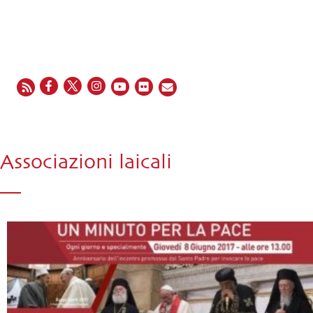
EN
FR
ES
IT
PT
Associazioni laicali