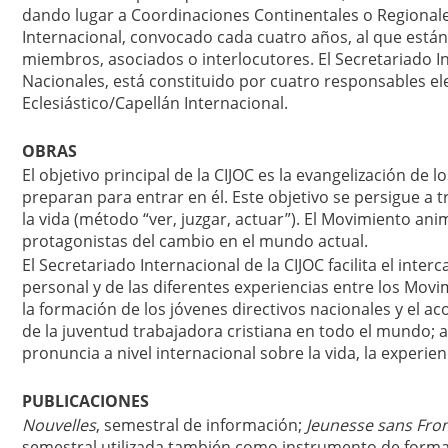
dando lugar a Coordinaciones Continentales o Regionales
Internacional, convocado cada cuatro años, al que está
miembros, asociados o interlocutores. El Secretariado In
Nacionales, está constituido por cuatro responsables e
Eclesiástico/Capellán Internacional.
OBRAS
El objetivo principal de la CIJOC es la evangelización de
preparan para entrar en él. Este objetivo se persigue a tr
la vida (método “ver, juzgar, actuar”). El Movimiento ani
protagonistas del cambio en el mundo actual.
El Secretariado Internacional de la CIJOC facilita el int
personal y de las diferentes experiencias entre los Mo
la formación de los jóvenes directivos nacionales y el a
de la juventud trabajadora cristiana en todo el mundo; a
pronuncia a nivel internacional sobre la vida, la experie
PUBLICACIONES
Nouvelles
, semestral de información;
Jeunesse sans Fron
semestral utilizada también como instrumento de forma