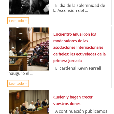
El día de la solemnidad de
la Ascensión del ...
Leer todo >
Encuentro anual con los
moderadores de las
asociaciones internacionales
de fieles: las actividades de la
primera jornada
El cardenal Kevin Farrell
inauguró el ...
Leer todo >
Cuiden y hagan crecer
vuestros dones
A continuación publicamos