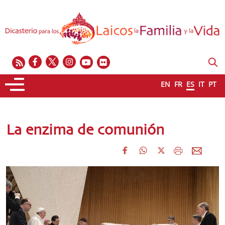
EN
FR
ES
IT
PT
La enzima de comunión