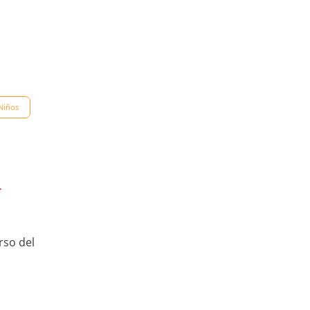
Niños
r
rso del