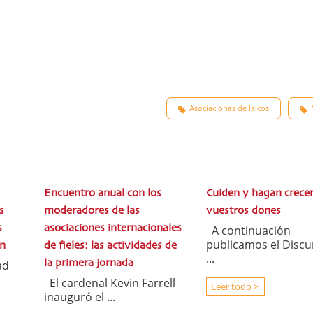
Asociaciones de laicos
Encuentro anual con los
Cuiden y hagan crece
s
moderadores de las
vuestros dones
s
asociaciones internacionales
A continuación
publicamos el Discu
ón
de fieles: las actividades de
...
ad
la primera jornada
El cardenal Kevin Farrell
Leer todo >
inauguró el ...