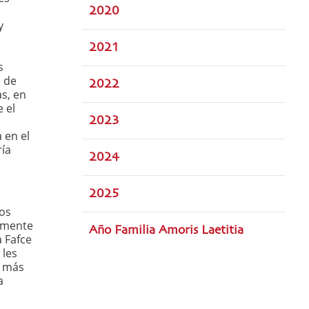
2020
y
2021
s
o de
2022
s, en
 el
2023
 en el
ría
2024
2025
dos
aumente
Año Familia Amoris Laetitia
a Fafce
 les
o más
a