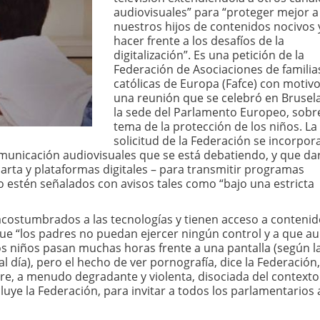
audiovisuales” para “proteger mejor a
nuestros hijos de contenidos nocivos 
hacer frente a los desafíos de la
digitalización”. Es una petición de la
Federación de Asociaciones de familia
católicas de Europa (Fafce) con motiv
una reunión que se celebró en Brusela
la sede del Parlamento Europeo, sobre
tema de la protección de los niños. La
solicitud de la Federación se incorpora
comunicación audiovisuales que se está debatiendo, y que da
carta y plataformas digitales – para transmitir programas
 o estén señalados con avisos tales como “bajo una estricta
y acostumbrados a las tecnologías y tienen acceso a conteni
 que “los padres no puedan ejercer ningún control y a que 
los niños pasan muchas horas frente a una pantalla (según l
 día), pero el hecho de ver pornografía, dice la Federación,
re, a menudo degradante y violenta, disociada del context
luye la Federación, para invitar a todos los parlamentarios 