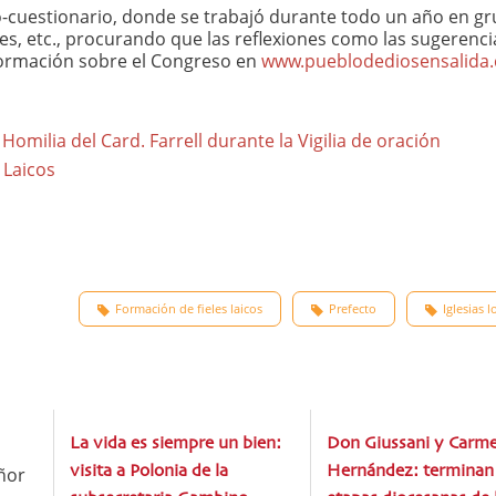
-cuestionario, donde se trabajó durante todo un año en g
res, etc., procurando que las reflexiones como las sugerenc
información sobre el Congreso en
www.pueblodediosensalida
Homilia del Card. Farrell durante la Vigilia de oración
 Laicos
Formación de fieles laicos
Prefecto
Iglesias l
La vida es siempre un bien:
Don Giussani y Carm
ñor
visita a Polonia de la
Hernández: terminan 