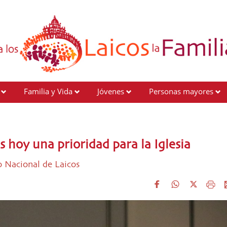
Familia y Vida
Jóvenes
Personas mayores
es hoy una prioridad para la Iglesia
o Nacional de Laicos