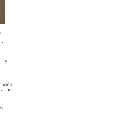
n
de
d… y
rmación
cación
os