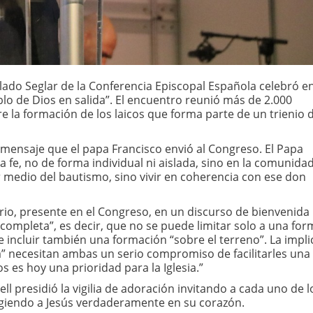
olado Seglar de la Conferencia Episcopal Española celebró e
lo de Dios en salida”. El encuentro reunió más de 2.000
re la formación de los laicos que forma parte de un trienio 
l mensaje que el papa Francisco envió al Congreso. El Papa
a fe, no de forma individual ni aislada, sino en la comunida
 medio del bautismo, sino vivir en coherencia con ese don
erio, presente en el Congreso, en un discurso de bienvenida
 “completa”, es decir, que no se puede limitar solo a una fo
e incluir también una formación “sobre el terreno”. La impli
nera” necesitan ambas un serio compromiso de facilitarles una
s es hoy una prioridad para la Iglesia.”
rell presidió la vigilia de adoración invitando a cada uno de l
acogiendo a Jesús verdaderamente en su corazón.