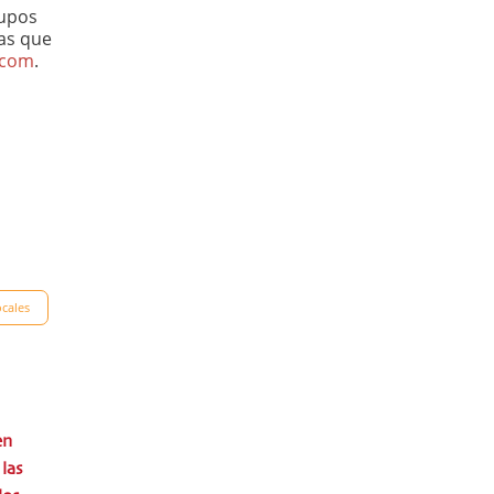
rupos
ias que
.com
.
ocales
en
las