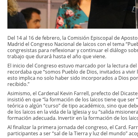
Del 14 al 16 de febrero, la Comisión Episcopal de Apost
Madrid el Congreso Nacional de laicos con el tema “Pueb
congresistas para reflexionar y continuar el diálogo sob
trabajo que durará hasta el año que viene.
El inicio del Congreso estuvo marcado por la lectura de
recordaba que “somos Pueblo de Dios, invitados a vivir l
esto implica no solo haber sido incorporados a Dios por
recibido.”
Asimismo, el Cardenal Kevin Farrell, prefecto del Dicast
insistió en que “la formación de los laicos tiene que ser
teórica o algún “curso” de tipo académico, sino que deb
de los laicos en la vida de la Iglesia y su “salida misio
formación adecuada. Invertir en la formación de los laico
Al finalizar la primera jornada del congreso, el Card. Far
participantes a ser “sal de la Tierra y luz del mundo” 