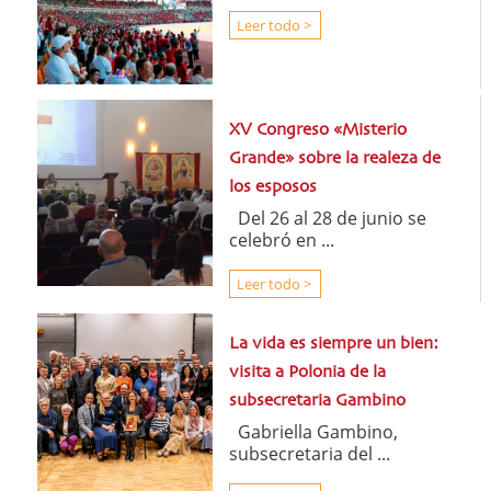
Leer todo >
XV Congreso «Misterio
Grande» sobre la realeza de
los esposos
Del 26 al 28 de junio se
celebró en ...
Leer todo >
La vida es siempre un bien:
visita a Polonia de la
subsecretaria Gambino
Gabriella Gambino,
subsecretaria del ...