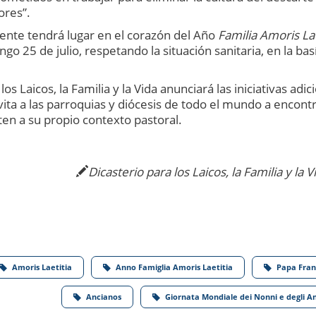
ores”.
ente tendrá lugar en el corazón del Año
Familia Amoris Lae
o 25 de julio, respetando la situación sanitaria, en la basí
s Laicos, la Familia y la Vida anunciará las iniciativas adic
vita a las parroquias y diócesis de todo el mundo a encont
ten a su propio contexto pastoral.
Dicasterio para los Laicos, la Familia y la V
Amoris Laetitia
Anno Famiglia Amoris Laetitia
Papa Fran
Ancianos
Giornata Mondiale dei Nonni e degli An