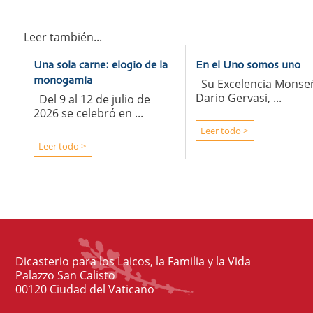
Leer también...
Una sola carne: elogio de la
En el Uno somos uno
monogamia
Su Excelencia Monse
Dario Gervasi, ...
Del 9 al 12 de julio de
2026 se celebró en ...
Leer todo >
Leer todo >
Dicasterio para los Laicos, la Familia y la Vida
Palazzo San Calisto
00120 Ciudad del Vaticano