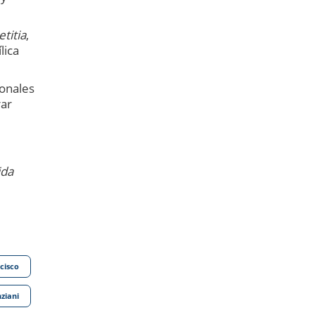
titia
,
lica
ionales
rar
ida
cisco
ziani