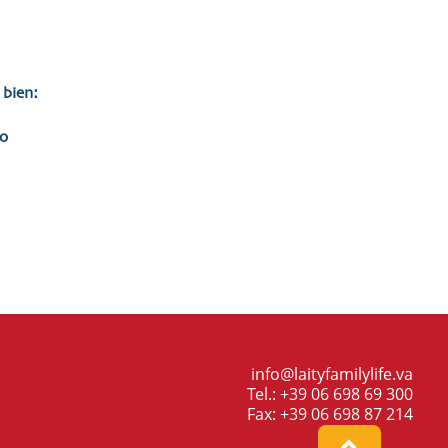
 bien:
o
,
info@laityfamilylife.va
Tel.: +39 06 698 69 300
Fax: +39 06 698 87 214