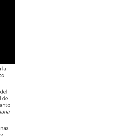
 la
to
 del
l de
Santo
mana
onas
 y