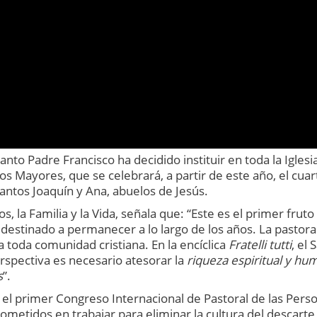
to Padre Francisco ha decidido instituir en toda la Iglesia
os Mayores, que se celebrará, a partir de este año, el cuar
santos Joaquín y Ana, abuelos de Jesús.
os, la Familia y la Vida, señala que: “Este es el primer fruto
a destinado a permanecer a lo largo de los años. La pastora
 toda comunidad cristiana. En la encíclica
Fratelli tutti
, el 
rspectiva es necesario atesorar la
riqueza espiritual y hu
s
”.
ó el primer Congreso Internacional de Pastoral de las Pers
etidos en trabajar para eliminar la cultura del descarte