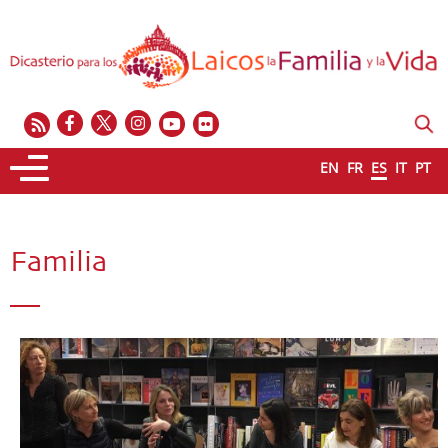
EN
FR
ES
IT
PT
Familia