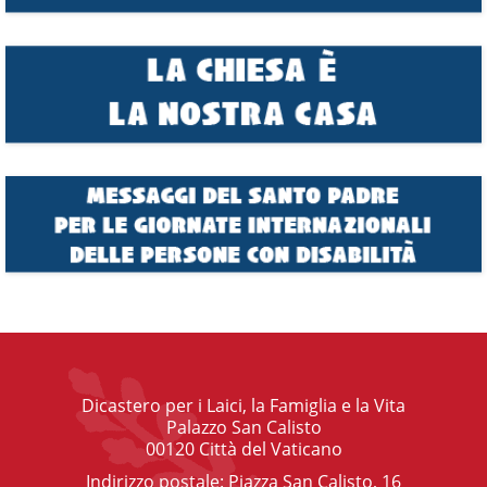
Dicastero per i Laici, la Famiglia e la Vita
Palazzo San Calisto
00120 Città del Vaticano
Indirizzo postale: Piazza San Calisto, 16