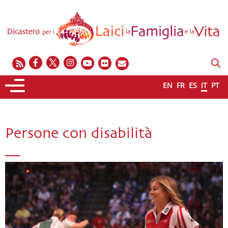
EN
FR
ES
IT
PT
Persone con disabilità