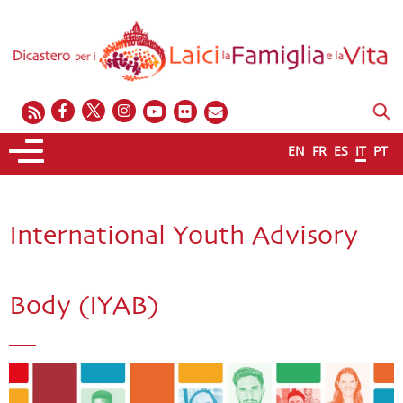
EN
FR
ES
IT
PT
International Youth Advisory
Body (IYAB)