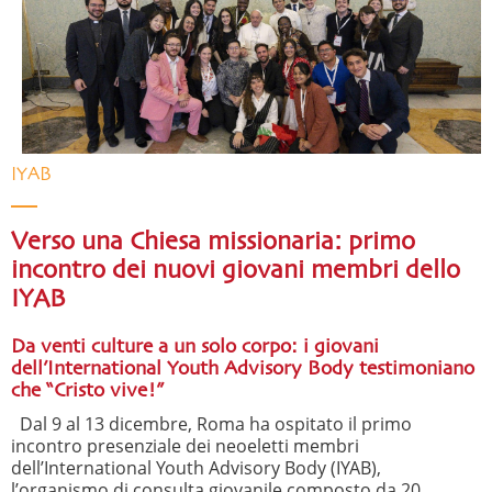
IYAB
Verso una Chiesa missionaria: primo
incontro dei nuovi giovani membri dello
IYAB
Da venti culture a un solo corpo: i giovani
dell’International Youth Advisory Body testimoniano
che “Cristo vive!”
Dal 9 al 13 dicembre, Roma ha ospitato il primo
incontro presenziale dei neoeletti membri
dell’International Youth Advisory Body (IYAB),
l’organismo di consulta giovanile composto da 20