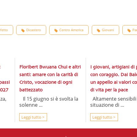
fetto
Dicastero
Centro America
Giovani
Pa
:
Floribert Bwuana Chui e altri
I giovani, artigiani di
santi: amare con la carità di
con coraggio. Dai Bal
passi
Cristo, vocazione di ogni
un appello ai valori co
2027
battezzato
di vita per la pace
za,
Il 15 giugno si è svolta la
Altamente sensibili 
solenne ...
situazione di ...
Leggi tutto >
Leggi tutto >