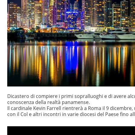
Dicastero di compiere i primi sopralluoghi e di avere alcu
conoscenza della realtà panamense.
Il cardinale Kevin Farrell rientrerà a Roma il 9 dicembre
con il Col e altri incontri in varie diocesi del Paese fino a