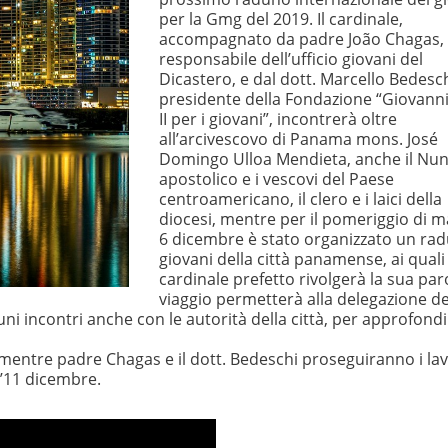
per la Gmg del 2019. Il cardinale,
accompagnato da padre João Chagas,
responsabile dell’ufficio giovani del
Dicastero, e dal dott. Marcello Bedesch
presidente della Fondazione “Giovann
II per i giovani”, incontrerà oltre
all’arcivescovo di Panama mons. José
Domingo Ulloa Mendieta, anche il Nun
apostolico e i vescovi del Paese
centroamericano, il clero e i laici della
diocesi, mentre per il pomeriggio di m
6 dicembre è stato organizzato un rad
giovani della città panamense, ai quali 
cardinale prefetto rivolgerà la sua parol
viaggio permetterà alla delegazione de
ni incontri anche con le autorità della città, per approfondi
, mentre padre Chagas e il dott. Bedeschi proseguiranno i lav
ll’11 dicembre.