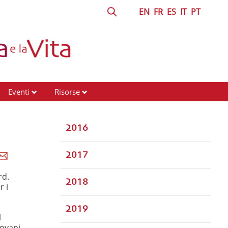
EN
FR
ES
IT
PT
Eventi
Risorse
2016
2017
rd.
2018
r i
2019
l
iovani