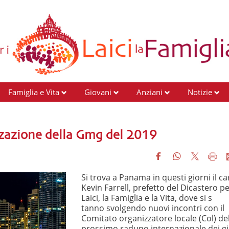
Famiglia e Vita
Giovani
Anziani
Notizie
izzazione della Gmg del 2019
Si trova a Panama in questi giorni il ca
Kevin Farrell, prefetto del Dicastero pe
Laici, la Famiglia e la Vita, dove si s
tanno svolgendo nuovi incontri con il
Comitato organizzatore locale (Col) de
prossimo raduno internazionale dei g