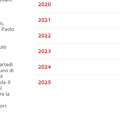
2020
2021
i,
i Paolo
2022
zio
2023
artedì
2024
uno di
il
a. Il
2025
l
re la
ori