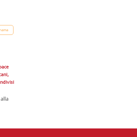
nama
 pace
cani,
ndivisi
alla