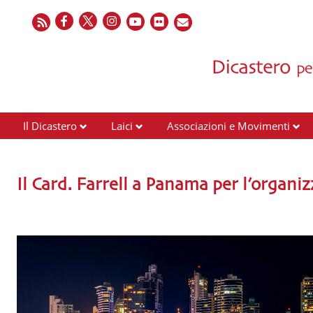
Il Dicastero
Laici
Associazioni e Movimenti
Il Card. Farrell a Panama per l’organ