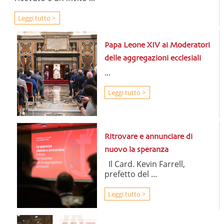
Leggi tutto >
Papa Leone XIV ai Moderatori
delle aggregazioni ecclesiali
...
Leggi tutto >
Ritrovare e annunciare di
nuovo la speranza
Il Card. Kevin Farrell,
prefetto del ...
Leggi tutto >