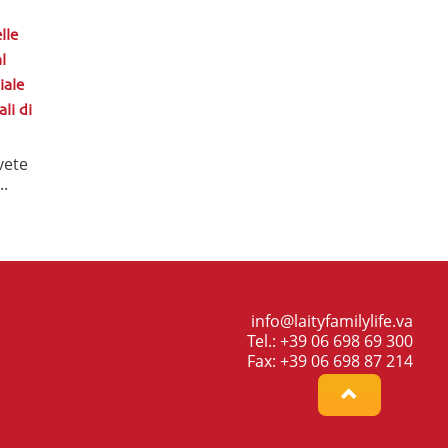
lle
l
iale
li di
vete
..
info@laityfamilylife.va
Tel.: +39 06 698 69 300
Fax: +39 06 698 87 214