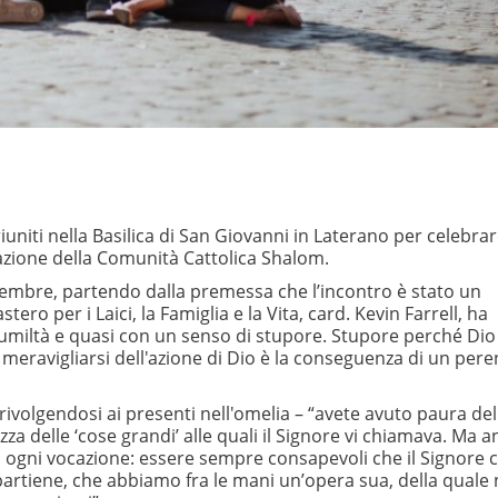
riuniti nella Basilica di San Giovanni in Laterano per celebrar
dazione della Comunità Cattolica Shalom.
ttembre, partendo dalla premessa che l’incontro è stato un
tero per i Laici, la Famiglia e la Vita, card. Kevin Farrell, ha
umiltà e quasi con un senso di stupore. Stupore perché Dio
 meravigliarsi dell'azione di Dio è la conseguenza di un per
rivolgendosi ai presenti nell'omelia – “avete avuto paura del
ezza delle ‘cose grandi’ alle quali il Signore vi chiamava. Ma 
di ogni vocazione: essere sempre consapevoli che il Signore c
artiene, che abbiamo fra le mani un’opera sua, della quale 