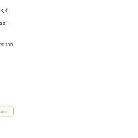
8,3),
sso
”.
ritati
aicali