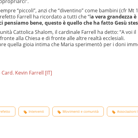
ppropriarci”.
mpre “piccoli”, anzi che “diventino” come bambini (cfr Mt 1
efetto Farrell ha ricordato a tutti che “l
a vera grandezza è
e ci pensiamo bene, questo è quello che ha fatto Gesù ste
ità Cattolica Shalom, il cardinale Farrell ha detto: “A voi il
fronte alla Chiesa e di fronte alle altre realtà ecclesiali.
mpre quella gioia intima che Maria sperimentò per i doni imme
ard. Kevin Farrell [IT]
refetto
Interventi
Movimenti e comunità
Associazioni l