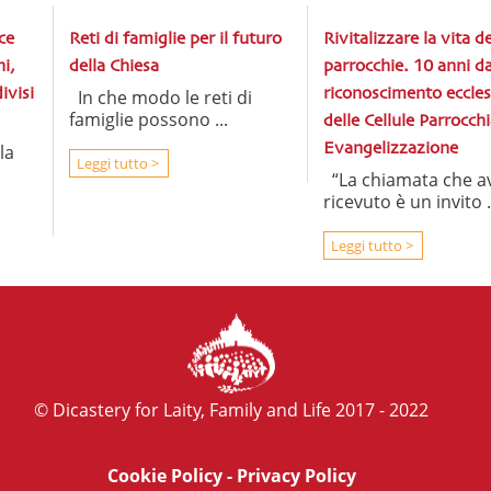
ce
Reti di famiglie per il futuro
Rivitalizzare la vita de
i,
della Chiesa
parrocchie. 10 anni da
ivisi
In che modo le reti di
riconoscimento eccles
famiglie possono ...
delle Cellule Parrocchia
la
Evangelizzazione
Leggi tutto >
“La chiamata che a
ricevuto è un invito .
Leggi tutto >
© Dicastery for Laity, Family and Life 2017 - 2022
Cookie Policy
-
Privacy Policy