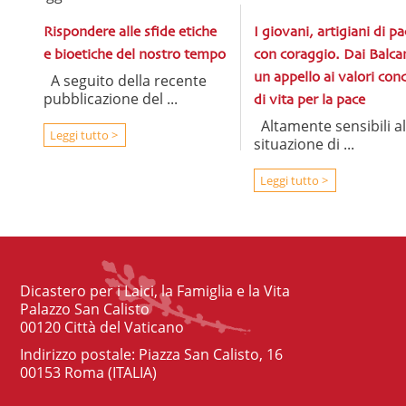
Rispondere alle sfide etiche
I giovani, artigiani di pa
e bioetiche del nostro tempo
con coraggio. Dai Balcan
A seguito della recente
un appello ai valori cond
pubblicazione del ...
di vita per la pace
Altamente sensibili al
Leggi tutto >
situazione di ...
Leggi tutto >
Dicastero per i Laici, la Famiglia e la Vita
Palazzo San Calisto
00120 Città del Vaticano
Indirizzo postale: Piazza San Calisto, 16
00153 Roma (ITALIA)