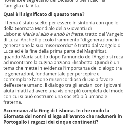
novembre segretario del Dicastero per i Laici, la
Famiglia e la Vita.
Qual è il significato di questo tema?
Il tema è stato scelto per essere in sintonia con quello
della Giornata Mondiale della Gioventù di
Lisbona:
Maria si alzò e andò in fretta
, tratto dal Vangelo
di Luca. Anche il piccolo frammento “di generazione in
generazione la sua misericordia” è tratto dal Vangelo di
Luca ed è la fine della prima parte del Magnificat,
quando Maria subito dopo l’annuncio dell’Angelo si reca
ad incontrare la cugina anziana Elisabetta. Quindi è un
tema che mette in evidenza l’importanza del dialogo tra
le generazioni, fondamentale per percepire e
contemplare l’azione misericordiosa di Dio a favore
dell’essere umano. Il dialogo tra gli anziani con i giovani
aiuta infatti ad avere una visione più completa del modo
con cui si può costruire una società più umana e
fraterna.
Accennava alla Gmg di Lisbona. In che modo la
Giornata dei nonni si lega all’evento che radunerà in
Portogallo i ragazzi dei cinque continenti?