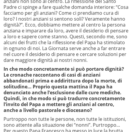
anziani non sono al centro. La riflessione del Santo
Padre ci spinge a fare qualche domanda interiore: “Cosa
facciamo per gli anziani? Come ci prendiamo cura di
loro? I nostri anziani si sentono soli? Veramente hanno
dignità?”. Ecco, dobbiamo mettere al centro la persona
anziana e imparare da loro, avere il desiderio di pensare
a loro e sapere come stanno. Questi, secondo me, sono
alcuni dei frutti che la riflessione del Papa ha stimolato
in ognuno di noi. La Giornata serve anche a far entrare
nel cuore il desiderio di pensare e cercare soluzioni per
dare maggiore dignità ai nostri nonni.
In che modo concretamente si può portare dignità?
Le cronache raccontano di casi di anziani
abbandonati prima e addirittura dopo la morte, di
solitudine… Proprio questa mattina il Papa ha
denunciato anche l’esclusione dalle cure mediche.
Quindi, in che modo si può tradurre concretamente
l’invito del Papa a mettere gli anziani al centro,
anche a livello pastorale e diocesano?
Purtroppo non tutte le persone, non tutte le istituzioni,
sono attente alla situazione dei “nonni”. Purtroppo…
Per questo Papa Francesco ha messo in luce la brutta