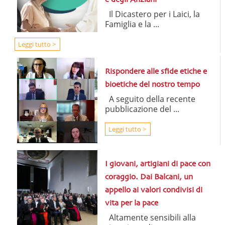
Il Dicastero per i Laici, la
Famiglia e la ...
Leggi tutto >
Rispondere alle sfide etiche e
bioetiche del nostro tempo
A seguito della recente
pubblicazione del ...
Leggi tutto >
I giovani, artigiani di pace con
coraggio. Dai Balcani, un
appello ai valori condivisi di
vita per la pace
Altamente sensibili alla