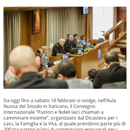
Da oggi fino a sabato 18 febbraio si svolge, nell’Aula
Nuova del Sinodo in Vaticano, il Convegno
internazionale “Pastori e fedeli laici chiamati a
camminare insieme”, organizzato dal Dicastero per i
Laici, la Famiglia e la Vita, al quale prendono parte più di
200 tra pastori e laici di commissioni episcopali per i