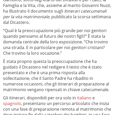
Famiglia e la Vita, che, assieme al marito Giovanni Nuzzi,
ha illustrato il documento sugli
Itinerari catecumenali
per la vita matrimoniale
, pubblicato la scorsa settimana
dal Dicastero.
“Qual è la preoccupazione più grande per noi genitori
quando pensiamo al futuro dei nostri figli?” È stata la
domanda centrale della loro esposizione. “Che trovino
una strada. E in particolare per noi genitori cristiani?
Che trovino la loro vocazione.”
È stata proprio questa la preoccupazione che ha
guidato il Dicastero nel redigere il testo che è stato
presentato e che è una prima risposta alla
sollecitazione, che il Santo Padre ha ribadito in
numerose occasioni, che gli itinerari di preparazione al
matrimonio vengano ripensati in chiave catecumenale.
Gli itinerari, disponibili per ora solo in
italiano
e
spagnolo
, presentano un percorso articolato che inizia
con una fase di preparazione remota al matrimonio che
deve iniziare fin dalla catechesi dei bambini, in una fase