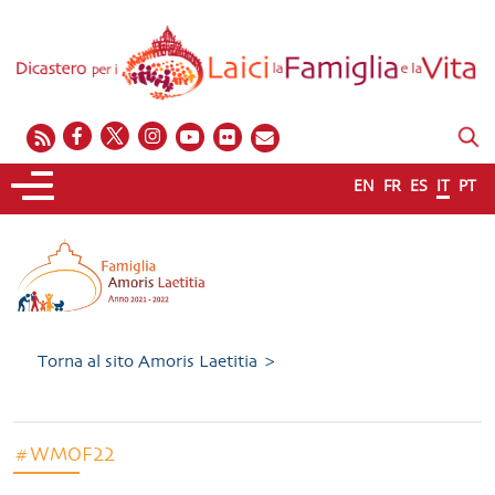
EN
FR
ES
IT
PT
Torna al sito Amoris Laetitia >
#WMOF22