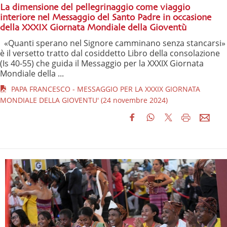
La dimensione del pellegrinaggio come viaggio
interiore nel Messaggio del Santo Padre in occasione
della XXXIX Giornata Mondiale della Gioventù
«Quanti sperano nel Signore camminano senza stancarsi»
è il versetto tratto dal cosiddetto Libro della consolazione
(Is 40-55) che guida il Messaggio per la XXXIX Giornata
Mondiale della ...
PAPA FRANCESCO - MESSAGGIO PER LA XXXIX GIORNATA
MONDIALE DELLA GIOVENTU' (24 novembre 2024)