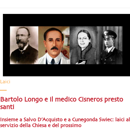
Laici
Bartolo Longo e il medico Cisneros presto
santi
Insieme a Salvo D’Acquisto e a Cunegonda Swiec: laici al
servizio della Chiesa e del prossimo