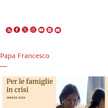
EN
FR
ES
IT
PT
Papa Francesco