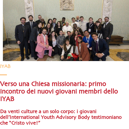
IYAB
Verso una Chiesa missionaria: primo
incontro dei nuovi giovani membri dello
IYAB
Da venti culture a un solo corpo: i giovani
dell’International Youth Advisory Body testimoniano
che “Cristo vive!”