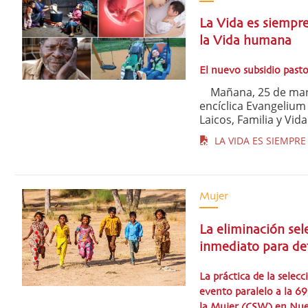
La Vida es siempre
la Vida humana
El nuevo subsidio pastor
Mañana, 25 de marzo 
encíclica Evangelium 
Laicos, Familia y Vida
LA VIDA ES SIEMPRE 
Mujer
La eliminación sel
inmediato para def
La práctica de la selec
evento paralelo a la 69
la Mujer (CSW) en Nu