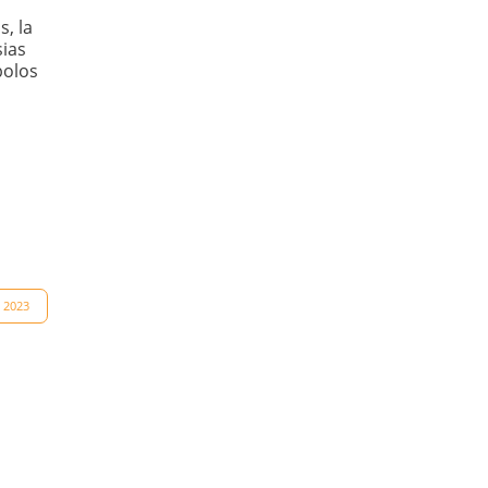
s, la
sias
bolos
a 2023