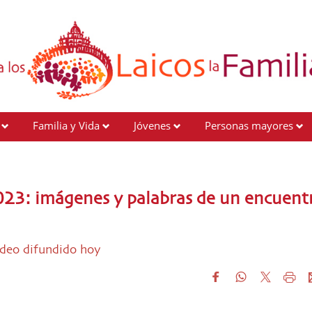
Familia y Vida
Jóvenes
Personas mayores
023: imágenes y palabras de un encuent
video difundido hoy