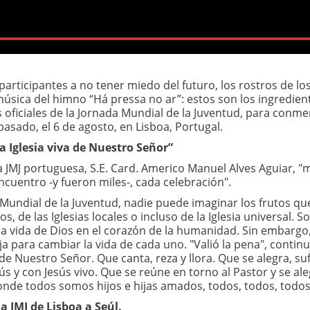
articipantes a no tener miedo del futuro, los rostros de lo
úsica del himno “Há pressa no ar”: estos son los ingredien
s oficiales de la Jornada Mundial de la Juventud, para con
pasado, el 6 de agosto, en Lisboa, Portugal.
a Iglesia viva de Nuestro Señor”
 JMJ portuguesa, S.E. Card. Americo Manuel Alves Aguiar, "
ncuentro -y fueron miles-, cada celebración".
Mundial de la Juventud, nadie puede imaginar los frutos qu
, de las Iglesias locales o incluso de la Iglesia universal. 
la vida de Dios en el corazón de la humanidad. Sin embargo
baja para cambiar la vida de cada uno. "Valió la pena", continu
de Nuestro Señor. Que canta, reza y llora. Que se alegra, suf
ús y con Jesús vivo. Que se reúne en torno al Pastor y se al
donde todos somos hijos e hijas amados, todos, todos, todos
a JMJ de Lisboa a Seúl.