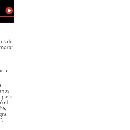
s
tes de
memorar
miro
e
Somos
, paso
ó el
re,
egra
".