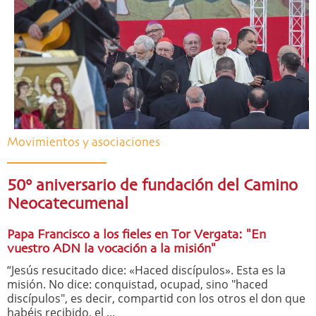
Movimientos y asociaciones
50° aniversario de fundación del Camino
Neocatecumenal
Papa Francisco a los fieles en Tor Vergata: "En
vuestro ADN la vocación a la misión"
“Jesús resucitado dice: «Haced discípulos». Esta es la
misión. No dice: conquistad, ocupad, sino "haced
discípulos", es decir, compartid con los otros el don que
habéis recibido, el ...