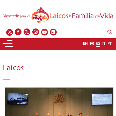
EN
FR
ES
IT
PT
Laicos