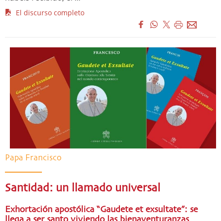
El discurso completo
Papa Francisco
Santidad: un llamado universal
Exhortación apostólica “Gaudete et exsultate”: se
llega a ser santo viviendo las bienaventuranzas