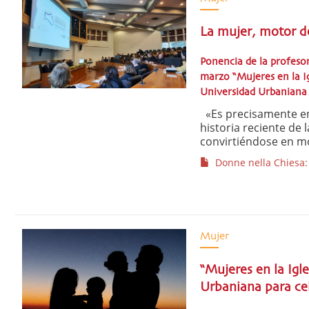
La mujer, motor de
Ponencia de la profeso
marzo “Mujeres en la Ig
Universidad Urbaniana
«Es precisamente en 
historia reciente de 
convirtiéndose en mo
Donne nella Chiesa: a
Mujer
“Mujeres en la Igl
Urbaniana para ce