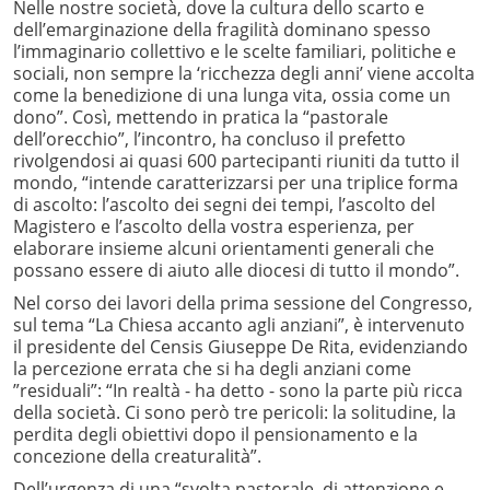
Nelle nostre società, dove la cultura dello scarto e
dell’emarginazione della fragilità dominano spesso
l’immaginario collettivo e le scelte familiari, politiche e
sociali, non sempre la ‘ricchezza degli anni’ viene accolta
come la benedizione di una lunga vita, ossia come un
dono”. Così, mettendo in pratica la “pastorale
dell’orecchio”, l’incontro, ha concluso il prefetto
rivolgendosi ai quasi 600 partecipanti riuniti da tutto il
mondo, “intende caratterizzarsi per una triplice forma
di ascolto: l’ascolto dei segni dei tempi, l’ascolto del
Magistero e l’ascolto della vostra esperienza, per
elaborare insieme alcuni orientamenti generali che
possano essere di aiuto alle diocesi di tutto il mondo”.
Nel corso dei lavori della prima sessione del Congresso,
sul tema “La Chiesa accanto agli anziani”, è intervenuto
il presidente del Censis Giuseppe De Rita, evidenziando
la percezione errata che si ha degli anziani come
”residuali”: “In realtà - ha detto - sono la parte più ricca
della società. Ci sono però tre pericoli: la solitudine, la
perdita degli obiettivi dopo il pensionamento e la
concezione della creaturalità”.
Dell’urgenza di una “svolta pastorale, di attenzione e